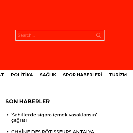
Aramak:
AT
POLITIKA
SAĞLIK
SPOR HABERLERI
TURIZM
SON HABERLER
‘Sahillerde sigara içmek yasaklansın’
çağrısı
CHAÎNE DES RÔTISSEURS ANTALYA