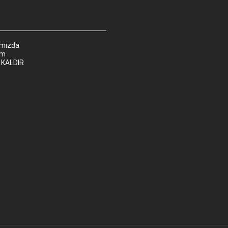
ımızda
im
 KALDIR