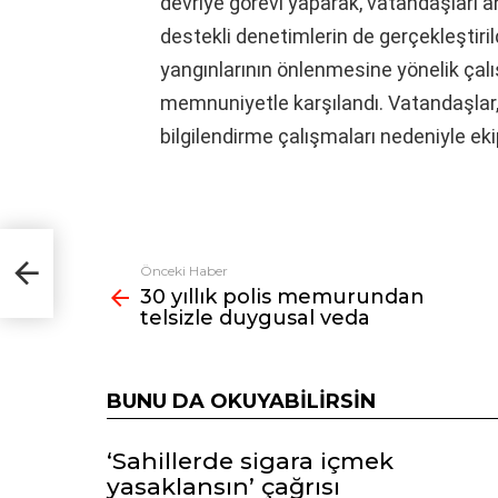
devriye görevi yaparak, vatandaşları a
destekli denetimlerin de gerçekleştiri
yangınlarının önlenmesine yönelik çal
memnuniyetle karşılandı. Vatandaşlar,
bilgilendirme çalışmaları nedeniyle eki
zle
Önceki Haber
Fazlasına
30 yıllık polis memurundan
bak
telsizle duygusal veda
BUNU DA OKUYABILIRSIN
‘Sahillerde sigara içmek
yasaklansın’ çağrısı