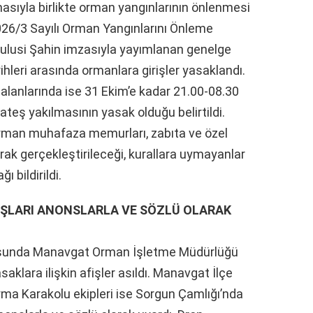
masıyla birlikte orman yangınlarının önlenmesi
2026/3 Sayılı Orman Yangınlarını Önleme
Hulusi Şahin imzasıyla yayımlanan genelge
leri arasında ormanlara girişler yasaklandı.
alanlarında ise 31 Ekim’e kadar 21.00-08.30
teş yakılmasının yasak olduğu belirtildi.
 orman muhafaza memurları, zabıta ve özel
arak gerçekleştirileceği, kurallara uymayanlar
 bildirildi.
AŞLARI ANONSLARLA VE SÖZLÜ OLARAK
ltusunda Manavgat Orman İşletme Müdürlüğü
saklara ilişkin afişler asıldı. Manavgat İlçe
a Karakolu ekipleri ise Sorgun Çamlığı’nda