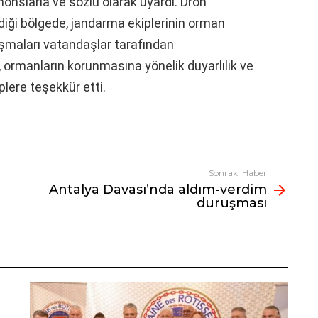
nonslarla ve sözlü olarak uyardı. Dron
ldiği bölgede, jandarma ekiplerinin orman
ışmaları vatandaşlar tarafından
 ormanların korunmasına yönelik duyarlılık ve
plere teşekkür etti.
Sonraki Haber
Antalya Davası’nda aldım-verdim
duruşması