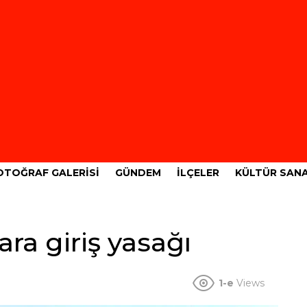
OTOĞRAF GALERISI
GÜNDEM
İLÇELER
KÜLTÜR SAN
ra giriş yasağı
1-e
Views