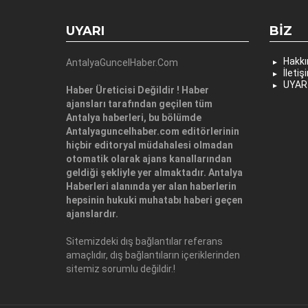
UYARI
BIZ
Hakk
AntalyaGuncelHaber.Com
İletiş
UYAR
Haber Üreticisi Değildir ! Haber
ajansları tarafından geçilen tüm
Antalya haberleri, bu bölümde
Antalyaguncelhaber.com editörlerinin
hiçbir editoryal müdahalesi olmadan
otomatik olarak ajans kanallarından
geldiği şekliyle yer almaktadır. Antalya
Haberleri alanında yer alan haberlerin
hepsinin hukuki muhatabı haberi geçen
ajanslardır.
Sitemizdeki dış bağlantılar referans
amaçlıdır, dış bağlantıların içeriklerinden
sitemiz sorumlu değildir.!