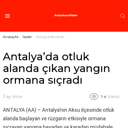
A
Menü
Buradasınız:
Anasayfa
İlçeler
Antalya’da otluk alanda çıkan yangın ormana sıçradı
Antalya’da otluk
alanda çıkan yangın
ormana sıçradı
3 ay önce
1-e
Views
ANTALYA (AA) – Antalya’nın Aksu ilçesinde otluk
alanda başlayan ve rüzgarın etkisiyle ormana
sıçrayan yangına havadan ve karadan müdahale