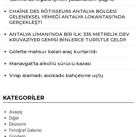
CHAÎNE DES RÔTISSEURS ANTALYA BÖLGESİ
GELENEKSEL YEMEĞİ ANTALYA LOKANTASI’NDA
GERÇEKLEŞTİ
ANTALYA LİMANI’NDA BİR İLK: 335 METRELİK DEV
KRUVAZİYER GEMİSİ BİNLERCE TURİSTLE GELDİ!
Gölette mahsur kalan araç kurtarıldı
Manavgat’ta alkollü sürücü kazası
Virajı alamadı, avokado bahçesine uçtu
KATEGORILER
Asayiş
Diğer
Ekonomi
Fotoğraf Galerisi
Gündem