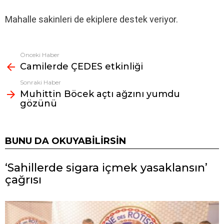
Mahalle sakinleri de ekiplere destek veriyor.
Önceki Haber
Fazlasına
Camilerde ÇEDES etkinliği
bak
Sonraki Haber
Muhittin Böcek açtı ağzını yumdu
gözünü
BUNU DA OKUYABILIRSIN
‘Sahillerde sigara içmek yasaklansın’
çağrısı