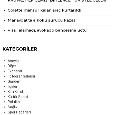
KRUVAZİYER GEMİSİ BİNLERCE TURİSTLE GELDİ!
Gölette mahsur kalan araç kurtarıldı
Manavgat’ta alkollü sürücü kazası
Virajı alamadı, avokado bahçesine uçtu
KATEGORILER
Asayiş
Diğer
Ekonomi
Fotoğraf Galerisi
Gündem
İlçeler
Kim Kimdir
Kültür Sanat
Politika
Sağlık
Spor Haberleri