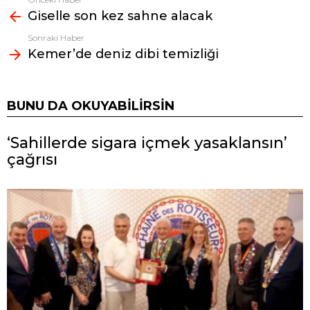
Fazlasına
Giselle son kez sahne alacak
bak
Sonraki Haber
Kemer’de deniz dibi temizliği
BUNU DA OKUYABILIRSIN
‘Sahillerde sigara içmek yasaklansın’
çağrısı