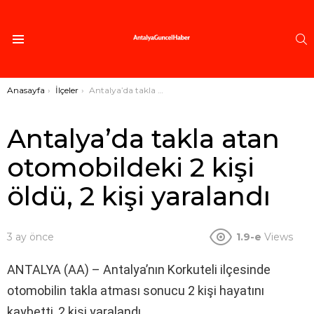
A
Menü
Buradasınız:
Anasayfa
İlçeler
Antalya’da takla atan otomobildeki 2 kişi öldü, 2 kişi yaralandı
Antalya’da takla atan
otomobildeki 2 kişi
öldü, 2 kişi yaralandı
3 ay önce
1.9-e
Views
ANTALYA (AA) – Antalya’nın Korkuteli ilçesinde
otomobilin takla atması sonucu 2 kişi hayatını
kaybetti, 2 kişi yaralandı.