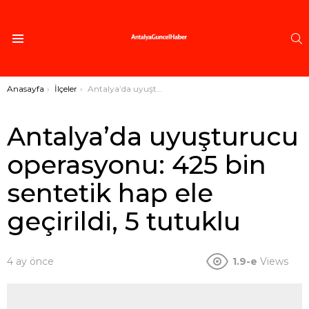
A
Menü
Buradasınız:
Anasayfa
İlçeler
Antalya’da uyuşturucu operasyonu: 425 bin sentetik hap ele geçirildi, 5 tutuklu
Antalya’da uyuşturucu
operasyonu: 425 bin
sentetik hap ele
geçirildi, 5 tutuklu
4 ay önce
1.9-e
Views