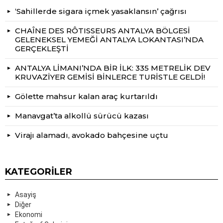
‘Sahillerde sigara içmek yasaklansın’ çağrısı
CHAÎNE DES RÔTISSEURS ANTALYA BÖLGESİ
GELENEKSEL YEMEĞİ ANTALYA LOKANTASI’NDA
GERÇEKLEŞTİ
ANTALYA LİMANI’NDA BİR İLK: 335 METRELİK DEV
KRUVAZİYER GEMİSİ BİNLERCE TURİSTLE GELDİ!
Gölette mahsur kalan araç kurtarıldı
Manavgat’ta alkollü sürücü kazası
Virajı alamadı, avokado bahçesine uçtu
KATEGORILER
Asayiş
Diğer
Ekonomi