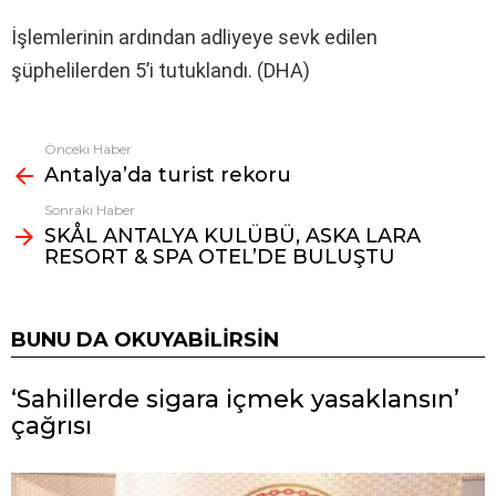
İşlemlerinin ardından adliyeye sevk edilen
şüphelilerden 5’i tutuklandı. (DHA)
Önceki Haber
Fazlasına
Antalya’da turist rekoru
bak
Sonraki Haber
SKÅL ANTALYA KULÜBÜ, ASKA LARA
RESORT & SPA OTEL’DE BULUŞTU
BUNU DA OKUYABILIRSIN
‘Sahillerde sigara içmek yasaklansın’
çağrısı