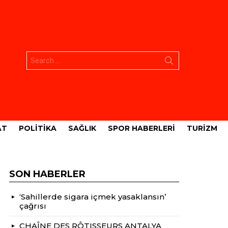
Aramak:
AT
POLITIKA
SAĞLIK
SPOR HABERLERI
TURIZM
SON HABERLER
‘Sahillerde sigara içmek yasaklansın’
çağrısı
CHAÎNE DES RÔTISSEURS ANTALYA