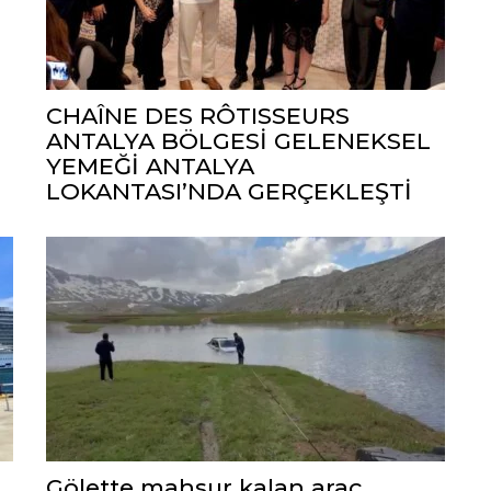
CHAÎNE DES RÔTISSEURS
ANTALYA BÖLGESİ GELENEKSEL
YEMEĞİ ANTALYA
LOKANTASI’NDA GERÇEKLEŞTİ
Gölette mahsur kalan araç