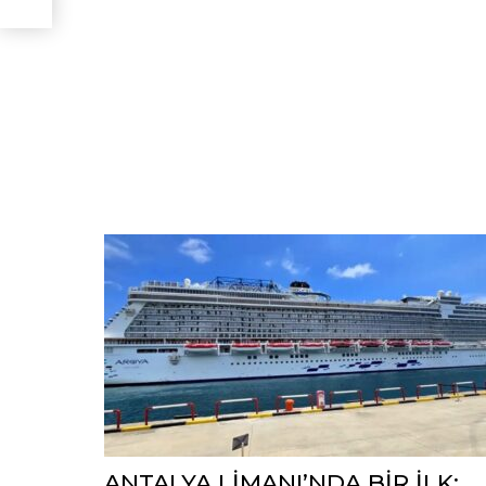
ANTALYA LİMANI’NDA BİR İLK: