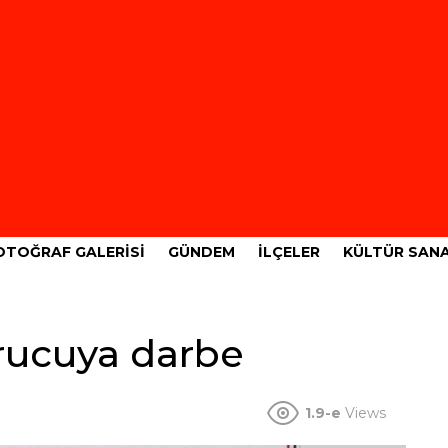
OTOĞRAF GALERISI
GÜNDEM
İLÇELER
KÜLTÜR SAN
rucuya darbe
1.9-e
Views