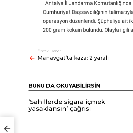
Antalya İl Jandarma Komutanlığınca 
Cumhuriyet Başsavcılığının talimatıy
operasyon düzenlendi. Şüpheliye ait i
200 gram kokain bulundu. Olayla ilgili adl
Önceki Haber
Fazlasına
Manavgat’ta kaza: 2 yaralı
bak
BUNU DA OKUYABILIRSIN
‘Sahillerde sigara içmek
yasaklansın’ çağrısı