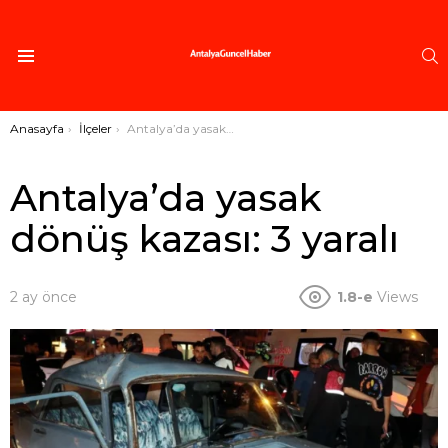
A
Menü
Buradasınız:
Anasayfa
İlçeler
Antalya’da yasak dönüş kazası: 3 yaralı
Antalya’da yasak
dönüş kazası: 3 yaralı
2 ay önce
1.8-e
Views