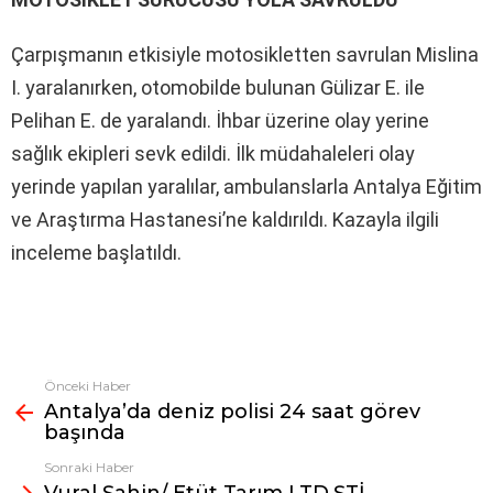
Çarpışmanın etkisiyle motosikletten savrulan Mislina
I. yaralanırken, otomobilde bulunan Gülizar E. ile
Pelihan E. de yaralandı. İhbar üzerine olay yerine
sağlık ekipleri sevk edildi. İlk müdahaleleri olay
yerinde yapılan yaralılar, ambulanslarla Antalya Eğitim
ve Araştırma Hastanesi’ne kaldırıldı. Kazayla ilgili
inceleme başlatıldı.
Önceki Haber
Fazlasına
Antalya’da deniz polisi 24 saat görev
bak
başında
Sonraki Haber
Vural Şahin/ Etüt Tarım LTD.ŞTİ