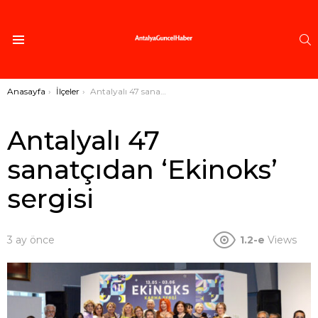
A
Menü
Buradasınız:
Anasayfa
İlçeler
Antalyalı 47 sanatçıdan ‘Ekinoks’ sergisi
Antalyalı 47
sanatçıdan ‘Ekinoks’
sergisi
3 ay önce
1.2-e
Views