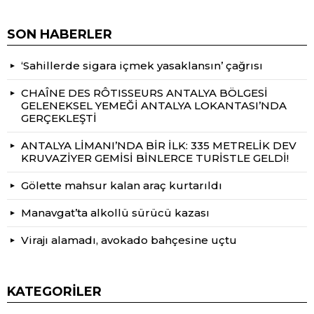
SON HABERLER
‘Sahillerde sigara içmek yasaklansın’ çağrısı
CHAÎNE DES RÔTISSEURS ANTALYA BÖLGESİ
GELENEKSEL YEMEĞİ ANTALYA LOKANTASI’NDA
GERÇEKLEŞTİ
ANTALYA LİMANI’NDA BİR İLK: 335 METRELİK DEV
KRUVAZİYER GEMİSİ BİNLERCE TURİSTLE GELDİ!
Gölette mahsur kalan araç kurtarıldı
Manavgat’ta alkollü sürücü kazası
Virajı alamadı, avokado bahçesine uçtu
KATEGORILER