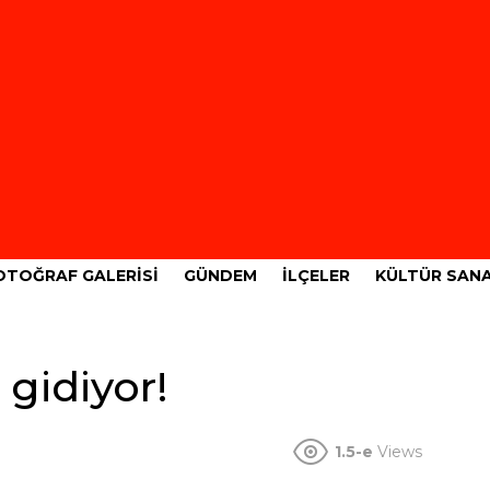
OTOĞRAF GALERISI
GÜNDEM
İLÇELER
KÜLTÜR SAN
gidiyor!
1.5-e
Views