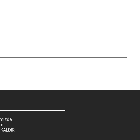
ımızda
im
 KALDIR