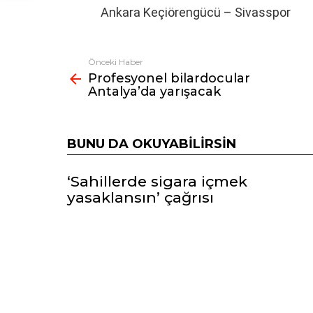
Ankara Keçiörengücü – Sivasspor
Önceki Haber
Fazlasına
Profesyonel bilardocular
bak
Antalya’da yarışacak
BUNU DA OKUYABILIRSIN
‘Sahillerde sigara içmek
yasaklansın’ çağrısı