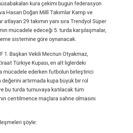
 müsabakaları kura çekimi bugün federasyon
F Riva Hasan Doğan Millî Takımlar Kamp ve
Tur atlayan 29 takımın yanı sıra Trendyol Süper
kımın mücadele edeceği 5. turda karşılaşmalar,
 eleme sistemine göre oynanacak.
F 1. Başkan Vekili Mecnun Otyakmaz,
iraat Türkiye Kupası, en alt liglerdeki
la mücadele ederken futbolun birleştirici
 değerini artırmada kupa büyük bir rol
 ve bu turda turnuvaya katılacak tüm
vanın centilmence maçlara sahne olmasını
leşmeleri şöyle: