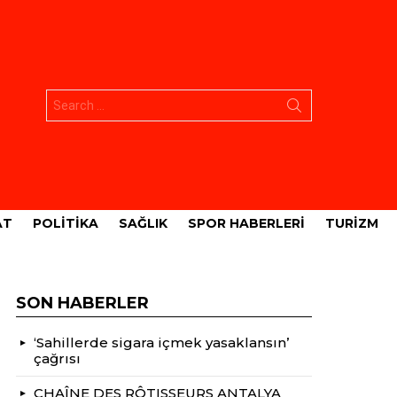
Aramak:
AT
POLITIKA
SAĞLIK
SPOR HABERLERI
TURIZM
SON HABERLER
‘Sahillerde sigara içmek yasaklansın’
çağrısı
CHAÎNE DES RÔTISSEURS ANTALYA