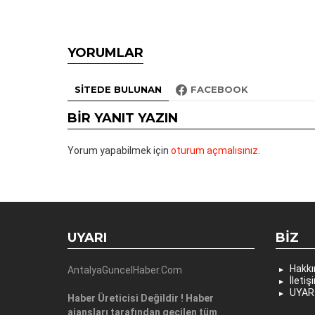
YORUMLAR
SITEDE BULUNAN
FACEBOOK
BIR YANIT YAZIN
Yorum yapabilmek için
oturum açmalısınız
.
UYARI
BIZ
Hakk
AntalyaGuncelHaber.Com
İletiş
UYAR
Haber Üreticisi Değildir ! Haber
ajansları tarafından geçilen tüm