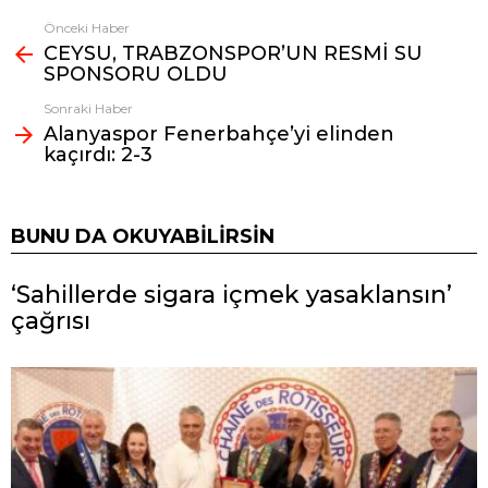
Önceki Haber
Fazlasına
CEYSU, TRABZONSPOR’UN RESMİ SU
bak
SPONSORU OLDU
Sonraki Haber
Alanyaspor Fenerbahçe’yi elinden
kaçırdı: 2-3
BUNU DA OKUYABILIRSIN
‘Sahillerde sigara içmek yasaklansın’
çağrısı