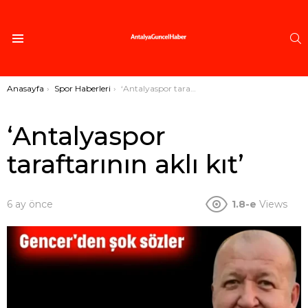
A
Menü
Buradasınız:
Anasayfa
Spor Haberleri
‘Antalyaspor taraftarının aklı kıt’
‘Antalyaspor
taraftarının aklı kıt’
6 ay önce
1.8-e
Views