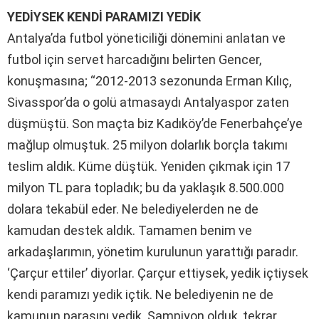
YEDİYSEK KENDİ PARAMIZI YEDİK
Antalya’da futbol yöneticiliği dönemini anlatan ve
futbol için servet harcadığını belirten Gencer,
konuşmasına; “2012-2013 sezonunda Erman Kılıç,
Sivasspor’da o golü atmasaydı Antalyaspor zaten
düşmüştü. Son maçta biz Kadıköy’de Fenerbahçe’ye
mağlup olmuştuk. 25 milyon dolarlık borçla takımı
teslim aldık. Küme düştük. Yeniden çıkmak için 17
milyon TL para topladık; bu da yaklaşık 8.500.000
dolara tekabül eder. Ne belediyelerden ne de
kamudan destek aldık. Tamamen benim ve
arkadaşlarımın, yönetim kurulunun yarattığı paradır.
‘Çarçur ettiler’ diyorlar. Çarçur ettiysek, yedik içtiysek
kendi paramızı yedik içtik. Ne belediyenin ne de
kamunun parasını yedik. Şampiyon olduk, tekrar