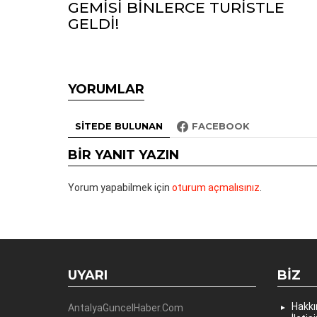
GEMİSİ BİNLERCE TURİSTLE
GELDİ!
YORUMLAR
SITEDE BULUNAN
FACEBOOK
BIR YANIT YAZIN
Yorum yapabilmek için
oturum açmalısınız
.
UYARI
BIZ
Hakk
AntalyaGuncelHaber.Com