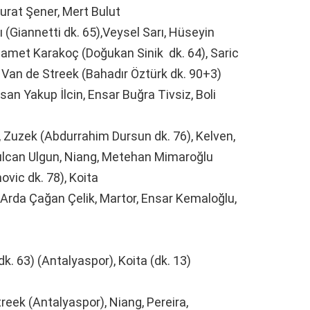
rat Şener, Mert Bulut
(Giannetti dk. 65),Veysel Sarı, Hüseyin
Samet Karakoç (Doğukan Sinik dk. 64), Saric
, Van de Streek (Bahadır Öztürk dk. 90+3)
san Yakup İlcin, Ensar Buğra Tivsiz, Boli
, Zuzek (Abdurrahim Dursun dk. 76), Kelven,
ulcan Ulgun, Niang, Metehan Mimaroğlu
ovic dk. 78), Koita
Arda Çağan Çelik, Martor, Ensar Kemaloğlu,
dk. 63) (Antalyaspor), Koita (dk. 13)
eek (Antalyaspor), Niang, Pereira,