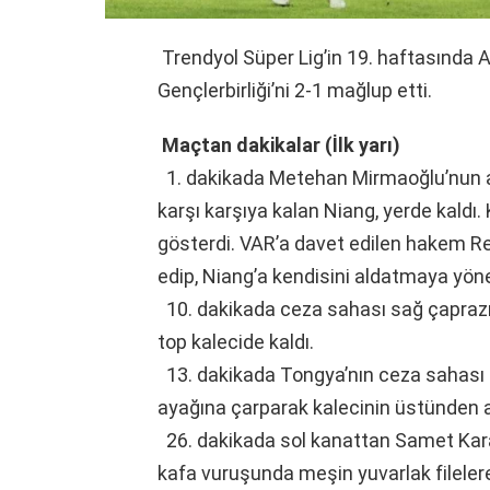
Trendyol Süper Lig’in 19. haftasında 
Gençlerbirliği’ni 2-1 mağlup etti.
Maçtan dakikalar (İlk yarı)
1. dakikada Metehan Mirmaoğlu’nun ar
karşı karşıya kalan Niang, yerde kald
gösterdi. VAR’a davet edilen hakem Re
edip, Niang’a kendisini aldatmaya yöne
10. dakikada ceza sahası sağ çaprazın
top kalecide kaldı.
13. dakikada Tongya’nın ceza sahası 
ayağına çarparak kalecinin üstünden a
26. dakikada sol kanattan Samet Kara
kafa vuruşunda meşin yuvarlak filelere