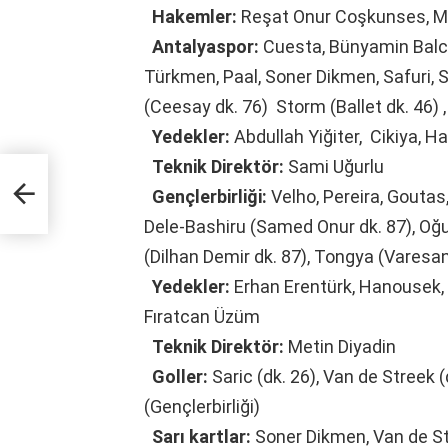
Hakemler:
Reşat Onur Coşkunses, Mu
Antalyaspor:
Cuesta, Bünyamin Balcı 
Türkmen, Paal, Soner Dikmen, Safuri, 
(Ceesay dk. 76) Storm (Ballet dk. 46) 
Yedekler:
Abdullah Yiğiter, Cikiya, Ha
Teknik Direktör:
Sami Uğurlu
a
Gençlerbirliği:
Velho, Pereira, Goutas
Dele-Bashiru (Samed Onur dk. 87), Oğ
(Dilhan Demir dk. 87), Tongya (Varesan
Yedekler:
Erhan Erentürk, Hanousek, 
Fıratcan Üzüm
Teknik Direktör:
Metin Diyadin
Goller:
Saric (dk. 26), Van de Streek (
(Gençlerbirliği)
Sarı kartlar:
Soner Dikmen, Van de Str