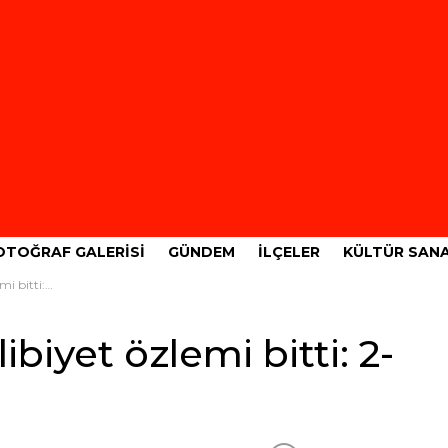
OTOĞRAF GALERISI
GÜNDEM
İLÇELER
KÜLTÜR SAN
itti: 2-1
biyet özlemi bitti: 2-