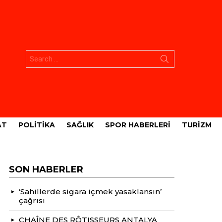
Aramak:
AT
POLITIKA
SAĞLIK
SPOR HABERLERI
TURIZM
SON HABERLER
‘Sahillerde sigara içmek yasaklansın’
çağrısı
CHAÎNE DES RÔTISSEURS ANTALYA