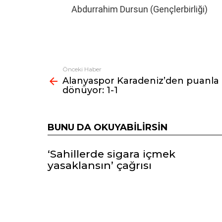
Abdurrahim Dursun (Gençlerbirliği)
Önceki Haber
Fazlasına
Alanyaspor Karadeniz’den puanla
bak
dönüyor: 1-1
BUNU DA OKUYABILIRSIN
‘Sahillerde sigara içmek
yasaklansın’ çağrısı