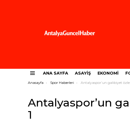
ANA SAYFA
ASAYIŞ
EKONOMI
F
Menü
Buradasınız:
Anasayfa
Spor Haberleri
Antalyaspor’un galibiyet özlemi b
Antalyaspor’un gali
1