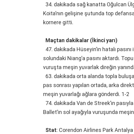
34. dakikada sağ kanatta Oğulcan Ülg
Koita’nın gelişine şutunda top defans
kornere gitti.
Maçtan dakikalar (İkinci yarı)
47. dakikada Hüseyin’in hatalı pasını 
solundaki Niang’a pasını aktardı. Topu
vuruşta meşin yuvarlak direğin yanından
63. dakikada orta alanda topla buluşan
pas sonrası yapılan ortada, arka direk
meşin yuvarlağı ağlara gönderdi. 1-2
74. dakikada Van de Streek’in pasıyla
Ballet’in sol ayağıyla vuruşunda meşi
Stat
: Corendon Airlines Park Antaly