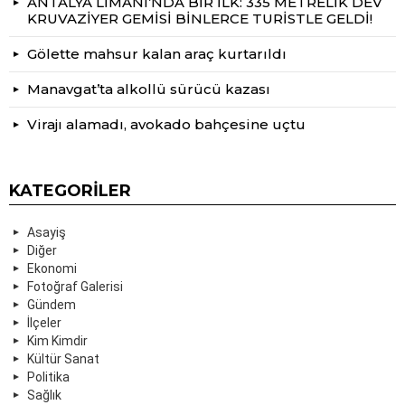
ANTALYA LİMANI’NDA BİR İLK: 335 METRELİK DEV
KRUVAZİYER GEMİSİ BİNLERCE TURİSTLE GELDİ!
Gölette mahsur kalan araç kurtarıldı
Manavgat’ta alkollü sürücü kazası
Virajı alamadı, avokado bahçesine uçtu
KATEGORILER
Asayiş
Diğer
Ekonomi
Fotoğraf Galerisi
Gündem
İlçeler
Kim Kimdir
Kültür Sanat
Politika
Sağlık