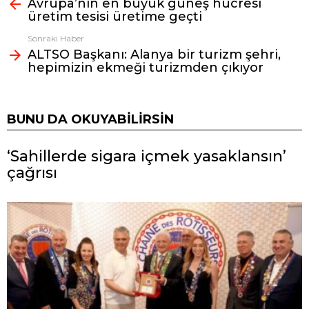
Avrupa’nın en büyük güneş hücresi
bak
üretim tesisi üretime geçti
Sonraki Haber
ALTSO Başkanı: Alanya bir turizm şehri,
hepimizin ekmeği turizmden çıkıyor
BUNU DA OKUYABILIRSIN
‘Sahillerde sigara içmek yasaklansın’
çağrısı