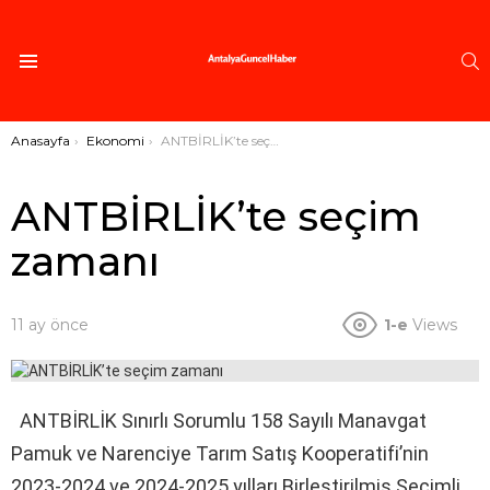
A
Menü
Buradasınız:
Anasayfa
Ekonomi
ANTBİRLİK’te seçim zamanı
ANTBİRLİK’te seçim
zamanı
11 ay önce
1-e
Views
ANTBİRLİK Sınırlı Sorumlu 158 Sayılı Manavgat
Pamuk ve Narenciye Tarım Satış Kooperatifi’nin
2023-2024 ve 2024-2025 yılları Birleştirilmiş Seçimli