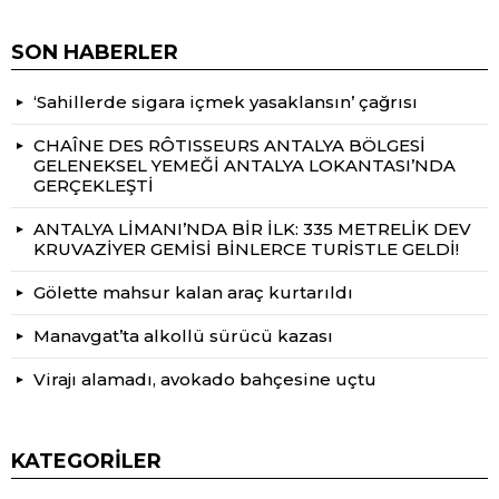
SON HABERLER
‘Sahillerde sigara içmek yasaklansın’ çağrısı
CHAÎNE DES RÔTISSEURS ANTALYA BÖLGESİ
GELENEKSEL YEMEĞİ ANTALYA LOKANTASI’NDA
GERÇEKLEŞTİ
ANTALYA LİMANI’NDA BİR İLK: 335 METRELİK DEV
KRUVAZİYER GEMİSİ BİNLERCE TURİSTLE GELDİ!
Gölette mahsur kalan araç kurtarıldı
Manavgat’ta alkollü sürücü kazası
Virajı alamadı, avokado bahçesine uçtu
KATEGORILER