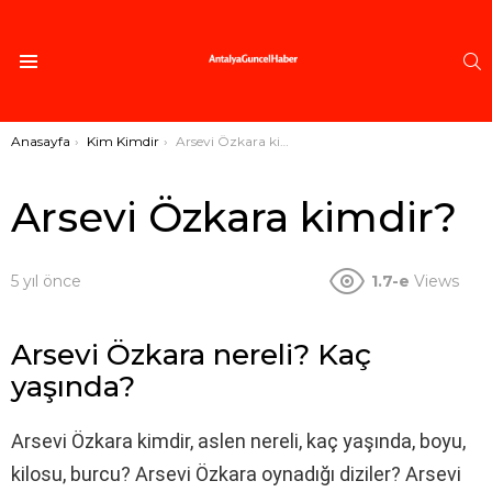
A
Menü
Buradasınız:
Anasayfa
Kim Kimdir
Arsevi Özkara kimdir?
Arsevi Özkara kimdir?
5 yıl önce
1.7-e
Views
Arsevi Özkara nereli? Kaç
yaşında?
Arsevi Özkara kimdir, aslen nereli, kaç yaşında, boyu,
kilosu, burcu? Arsevi Özkara oynadığı diziler? Arsevi