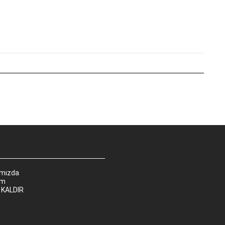
ımızda
im
 KALDIR