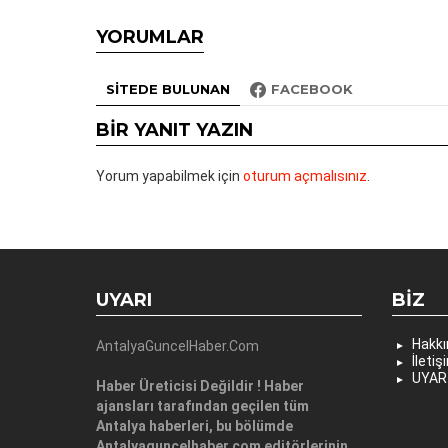
YORUMLAR
SITEDE BULUNAN
FACEBOOK
BIR YANIT YAZIN
Yorum yapabilmek için
oturum açmalısınız
.
UYARI
BIZ
Hakk
AntalyaGuncelHaber.Com
İletiş
UYAR
Haber Üreticisi Değildir ! Haber
ajansları tarafından geçilen tüm
Antalya haberleri, bu bölümde
Antalyaguncelhaber.com editörlerinin