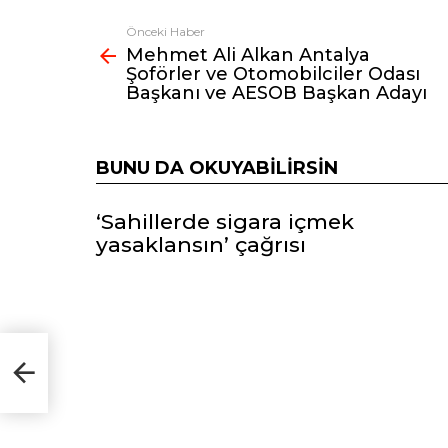
Önceki Haber
Fazlasına
Mehmet Ali Alkan Antalya
bak
Şoförler ve Otomobilciler Odası
Başkanı ve AESOB Başkan Adayı
BUNU DA OKUYABILIRSIN
‘Sahillerde sigara içmek
yasaklansın’ çağrısı
er
ve