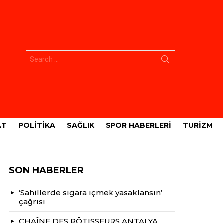
Aramak:
AT
POLITIKA
SAĞLIK
SPOR HABERLERI
TURIZM
SON HABERLER
‘Sahillerde sigara içmek yasaklansın’
çağrısı
CHAÎNE DES RÔTISSEURS ANTALYA