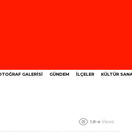
OTOĞRAF GALERISI
GÜNDEM
İLÇELER
KÜLTÜR SAN
1.8-e
Views