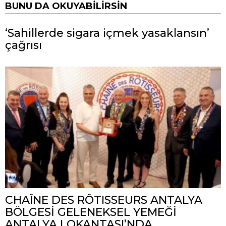
BUNU DA OKUYABILIRSIN
‘Sahillerde sigara içmek yasaklansın’
çağrısı
CHAÎNE DES RÔTISSEURS ANTALYA
BÖLGESİ GELENEKSEL YEMEĞİ
ANTALYA LOKANTASI’NDA