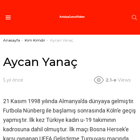
A
Menü
Buradasınız:
Anasayfa
Kim Kimdir
Aycan Yanaç
Aycan Yanaç
5 yıl önce
2.1-e
Views
21 Kasım 1998 yılında Almanya’da dünyaya gelmiştir.
Futbola Nünberg ile başlamış sonrasında Köln’e geçiş
yapmıştır. İlk kez Türkiye kadın u-19 takımının
kadrosuna dahil olmuştur. İlk maçı Bosna Hersek’e
karşı oynanan UEFA Geliştirme Turnuvası maçında