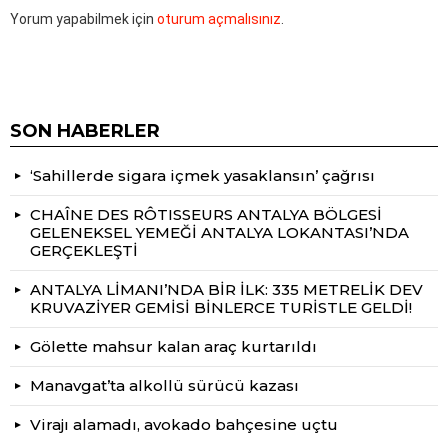
Yorum yapabilmek için
oturum açmalısınız
.
SON HABERLER
‘Sahillerde sigara içmek yasaklansın’ çağrısı
CHAÎNE DES RÔTISSEURS ANTALYA BÖLGESİ
GELENEKSEL YEMEĞİ ANTALYA LOKANTASI’NDA
GERÇEKLEŞTİ
ANTALYA LİMANI’NDA BİR İLK: 335 METRELİK DEV
KRUVAZİYER GEMİSİ BİNLERCE TURİSTLE GELDİ!
Gölette mahsur kalan araç kurtarıldı
Manavgat’ta alkollü sürücü kazası
Virajı alamadı, avokado bahçesine uçtu