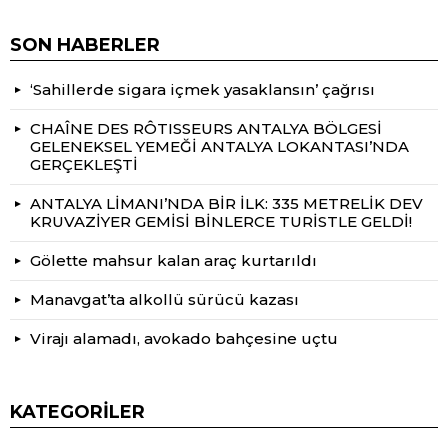
SON HABERLER
‘Sahillerde sigara içmek yasaklansın’ çağrısı
CHAÎNE DES RÔTISSEURS ANTALYA BÖLGESİ
GELENEKSEL YEMEĞİ ANTALYA LOKANTASI’NDA
GERÇEKLEŞTİ
ANTALYA LİMANI’NDA BİR İLK: 335 METRELİK DEV
KRUVAZİYER GEMİSİ BİNLERCE TURİSTLE GELDİ!
Gölette mahsur kalan araç kurtarıldı
Manavgat’ta alkollü sürücü kazası
Virajı alamadı, avokado bahçesine uçtu
KATEGORILER