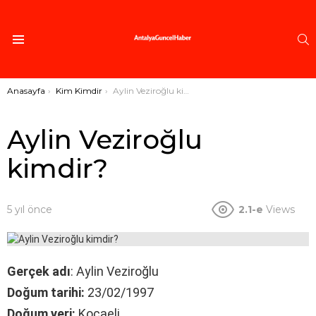
A
Menü
Buradasınız:
Anasayfa
Kim Kimdir
Aylin Veziroğlu kimdir?
Aylin Veziroğlu
kimdir?
5 yıl önce
2.1-e
Views
Gerçek adı
: Aylin Veziroğlu
Doğum tarihi:
23/02/1997
Doğum yeri:
Kocaeli