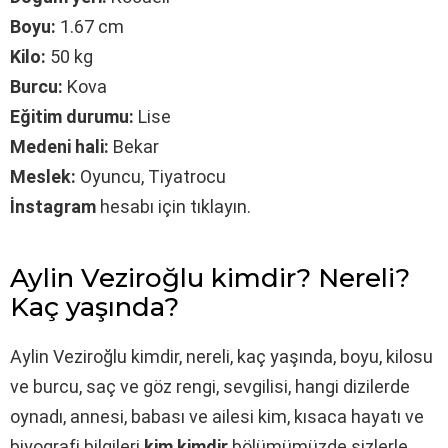
Boyu:
1.67 cm
Kilo:
50 kg
Burcu:
Kova
Eğitim durumu:
Lise
Medeni hali:
Bekar
Meslek:
Oyuncu, Tiyatrocu
İnstagram
hesabı için tıklayın.
Aylin Veziroğlu kimdir? Nereli?
Kaç yaşında?
Aylin Veziroğlu kimdir, nereli, kaç yaşında, boyu, kilosu
ve burcu, saç ve göz rengi, sevgilisi, hangi dizilerde
oynadı, annesi, babası ve ailesi kim, kısaca hayatı ve
biyografi bilgileri
kim kimdir
bölümümüzde sizlerle