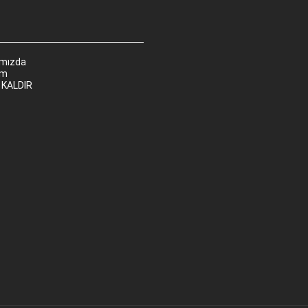
ımızda
im
 KALDIR