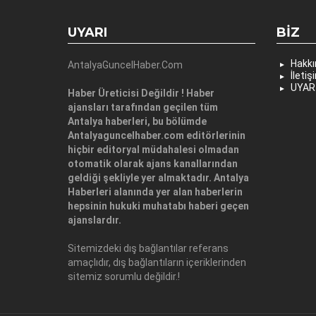
UYARI
BIZ
Hakk
AntalyaGuncelHaber.Com
İletiş
UYAR
Haber Üreticisi Değildir ! Haber
ajansları tarafından geçilen tüm
Antalya haberleri, bu bölümde
Antalyaguncelhaber.com editörlerinin
hiçbir editoryal müdahalesi olmadan
otomatik olarak ajans kanallarından
geldiği şekliyle yer almaktadır. Antalya
Haberleri alanında yer alan haberlerin
hepsinin hukuki muhatabı haberi geçen
ajanslardır.
Sitemizdeki dış bağlantılar referans
amaçlıdır, dış bağlantıların içeriklerinden
sitemiz sorumlu değildir.!