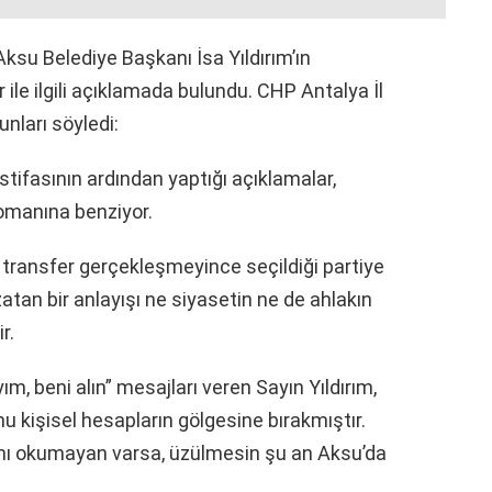
ksu Belediye Başkanı İsa Yıldırım’ın
 ile ilgili açıklamada bulundu. CHP Antalya İl
nları söyledi:
istifasının ardından yaptığı açıklamalar,
romanına benziyor.
o transfer gerçekleşmeyince seçildiği partiye
atan bir anlayışı ne siyasetin ne de ahlakın
r.
m, beni alın” mesajları veren Sayın Yıldırım,
u kişisel hesapların gölgesine bırakmıştır.
ını okumayan varsa, üzülmesin şu an Aksu’da