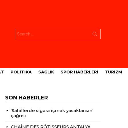
Aramak:
AT
POLITIKA
SAĞLIK
SPOR HABERLERI
TURIZM
SON HABERLER
‘Sahillerde sigara içmek yasaklansın’
çağrısı
CHAÎNE DES RÔTISSEURS ANTALYA