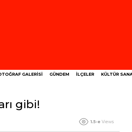
OTOĞRAF GALERISI
GÜNDEM
İLÇELER
KÜLTÜR SAN
rı gibi!
1.5-e
Views