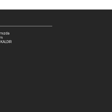
ımızda
im
 KALDIR