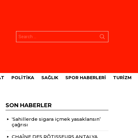
Aramak:
AT
POLITIKA
SAĞLIK
SPOR HABERLERI
TURIZM
SON HABERLER
‘Sahillerde sigara içmek yasaklansın’
çağrısı
CHAÎNE DES RÔTISSEURS ANTALYA