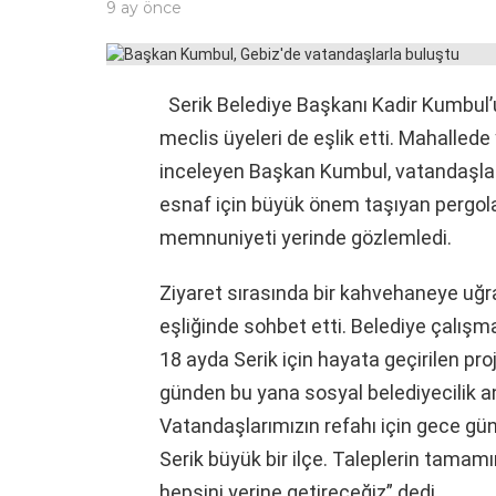
9 ay önce
Serik Belediye Başkanı Kadir Kumbul’
meclis üyeleri de eşlik etti. Mahalle
inceleyen Başkan Kumbul, vatandaşlarl
esnaf için büyük önem taşıyan pergo
memnuniyeti yerinde gözlemledi.
Ziyaret sırasında bir kahvehaneye uğ
eşliğinde sohbet etti. Belediye çalışm
18 ayda Serik için hayata geçirilen pro
günden bu yana sosyal belediyecilik an
Vatandaşlarımızın refahı için gece gü
Serik büyük bir ilçe. Taleplerin tamam
hepsini yerine getireceğiz” dedi.