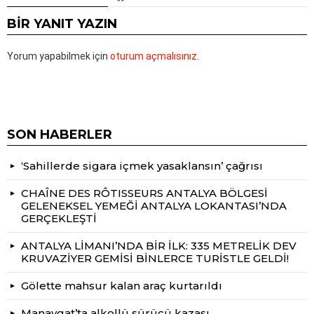
BIR YANIT YAZIN
Yorum yapabilmek için
oturum açmalısınız
.
SON HABERLER
‘Sahillerde sigara içmek yasaklansın’ çağrısı
CHAÎNE DES RÔTISSEURS ANTALYA BÖLGESİ
GELENEKSEL YEMEĞİ ANTALYA LOKANTASI’NDA
GERÇEKLEŞTİ
ANTALYA LİMANI’NDA BİR İLK: 335 METRELİK DEV
KRUVAZİYER GEMİSİ BİNLERCE TURİSTLE GELDİ!
Gölette mahsur kalan araç kurtarıldı
Manavgat’ta alkollü sürücü kazası