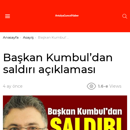
A
Menü
Buradasınız:
Anasayfa
Asayiş
Başkan Kumbul’dan saldırı açıklaması
Başkan Kumbul’dan
saldırı açıklaması
4 ay önce
1.6-e
Views