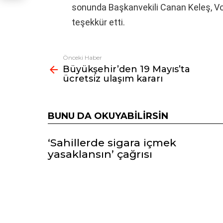
sonunda Başkanvekili Canan Keleş, V
teşekkür etti.
Önceki Haber
Fazlasına
Büyükşehir’den 19 Mayıs’ta
bak
ücretsiz ulaşım kararı
BUNU DA OKUYABILIRSIN
‘Sahillerde sigara içmek
yasaklansın’ çağrısı