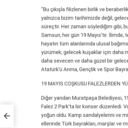
“Bu çıkışla filizlenen birlik ve beraberl
yalnızca bizim tarihimizde değil, gele
süreçtir. Her zaman söylediğim gibi, bu
Samsun, her gün 19 Mayıs’tır. İlimde, 
hayatın tüm alanlarında ulusal bağıms
yürümek; gelecek kuşaklar için daha m
daha sevecen ve daha güzel bir gelec
Atatürk’ü Anma, Gençlik ve Spor Bayra
19 MAYIS COŞKUSU FALEZLERDEN YÜ
Diğer yandan Muratpaşa Belediyesi, 19
Falez 2 Park’ta bir konser düzenledi. 
tsiz
yoğun oldu. Kamp sandalyelerini ve mind
ellerinde Türk bayrakları, marşlar ve m