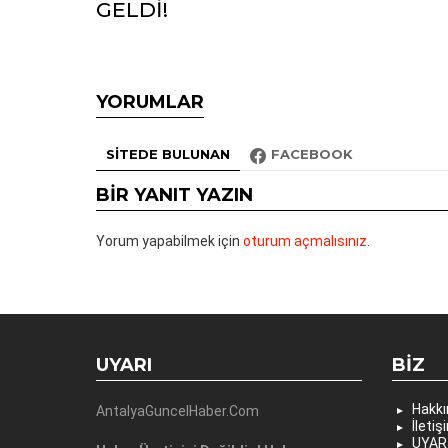
GELDİ!
YORUMLAR
SITEDE BULUNAN
FACEBOOK
BIR YANIT YAZIN
Yorum yapabilmek için
oturum açmalısınız
.
UYARI
BIZ
Hakk
AntalyaGuncelHaber.Com
İletiş
UYAR