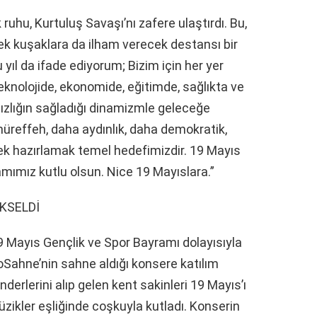
ik ruhu, Kurtuluş Savaşı’nı zafere ulaştırdı. Bu,
cek kuşaklara da ilham verecek destansı bir
 yıl da ifade ediyorum; Bizim için her yer
teknolojide, ekonomide, eğitimde, sağlıkta ve
ızlığın sağladığı dinamizmle geleceğe
üreffeh, daha aydınlık, daha demokratik,
ek hazırlamak temel hedefimizdir. 19 Mayıs
mımız kutlu olsun. Nice 19 Mayıslara.”
KSELDİ
 Mayıs Gençlik ve Spor Bayramı dolayısıyla
VoSahne’nin sahne aldığı konsere katılım
erlerini alıp gelen kent sakinleri 19 Mayıs’ı
üzikler eşliğinde coşkuyla kutladı. Konserin