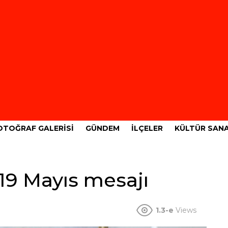
OTOĞRAF GALERISI
GÜNDEM
İLÇELER
KÜLTÜR SAN
19 Mayıs mesajı
1.3-e
Views