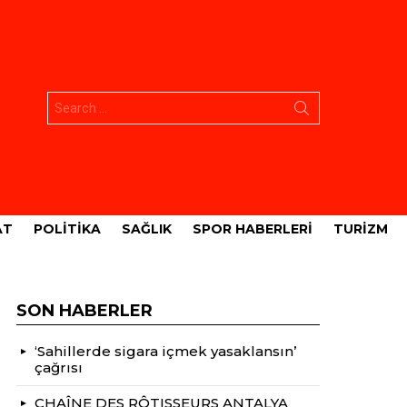
Aramak:
AT
POLITIKA
SAĞLIK
SPOR HABERLERI
TURIZM
SON HABERLER
‘Sahillerde sigara içmek yasaklansın’
çağrısı
CHAÎNE DES RÔTISSEURS ANTALYA