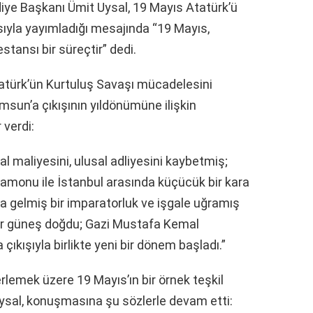
e Başkanı Ümit Uysal, 19 Mayıs Atatürk’ü
ıyla yayımladığı mesajında “19 Mayıs,
tansı bir süreçtir” dedi.
türk’ün Kurtuluş Savaşı mücadelesini
sun’a çıkışının yıldönümüne ilişkin
 verdi:
al maliyesini, ulusal adliyesini kaybetmiş;
tamonu ile İstanbul arasında küçücük bir kara
a gelmiş bir imparatorluk ve işgale uğramış
bir güneş doğdu; Gazi Mustafa Kemal
ıkışıyla birlikte yeni bir dönem başladı.”
erlemek üzere 19 Mayıs’ın bir örnek teşkil
Uysal, konuşmasına şu sözlerle devam etti: