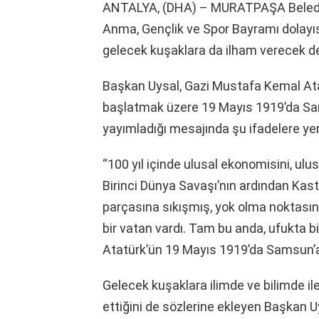
ANTALYA, (DHA) – MURATPAŞA Belediy
Anma, Gençlik ve Spor Bayramı dolayıs
gelecek kuşaklara da ilham verecek des
Başkan Uysal, Gazi Mustafa Kemal Ata
başlatmak üzere 19 Mayıs 1919’da Sam
yayımladığı mesajında şu ifadelere yer
“100 yıl içinde ulusal ekonomisini, ulus
Birinci Dünya Savaşı’nın ardından Kas
parçasına sıkışmış, yok olma noktasın
bir vatan vardı. Tam bu anda, ufukta 
Atatürk’ün 19 Mayıs 1919’da Samsun’a ç
Gelecek kuşaklara ilimde ve bilimde il
ettiğini de sözlerine ekleyen Başkan 