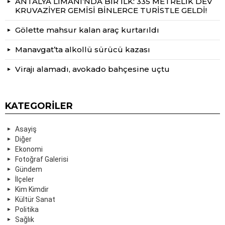
ANTALYA LİMANI’NDA BİR İLK: 335 METRELİK DEV
KRUVAZİYER GEMİSİ BİNLERCE TURİSTLE GELDİ!
Gölette mahsur kalan araç kurtarıldı
Manavgat’ta alkollü sürücü kazası
Virajı alamadı, avokado bahçesine uçtu
KATEGORILER
Asayiş
Diğer
Ekonomi
Fotoğraf Galerisi
Gündem
İlçeler
Kim Kimdir
Kültür Sanat
Politika
Sağlık