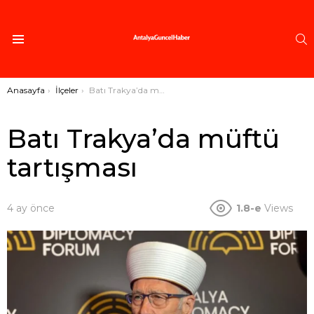
A
Menü
Buradasınız:
Anasayfa
İlçeler
Batı Trakya’da müftü tartışması
Batı Trakya’da müftü
tartışması
4 ay önce
1.8-e
Views