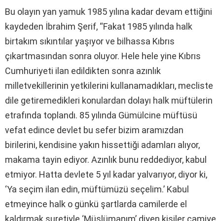
Bu olayın yan yamuk 1985 yılına kadar devam ettiğini
kaydeden İbrahim Şerif, “Fakat 1985 yılında halk
birtakım sıkıntılar yaşıyor ve bilhassa Kıbrıs
çıkartmasından sonra oluyor. Hele hele yine Kıbrıs
Cumhuriyeti ilan edildikten sonra azınlık
milletvekillerinin yetkilerini kullanamadıkları, mecliste
dile getiremedikleri konulardan dolayı halk müftülerin
etrafında toplandı. 85 yılında Gümülcine müftüsü
vefat edince devlet bu sefer bizim aramızdan
birilerini, kendisine yakın hissettiği adamları alıyor,
makama tayin ediyor. Azınlık bunu reddediyor, kabul
etmiyor. Hatta devlete 5 yıl kadar yalvarıyor, diyor ki,
‘Ya seçim ilan edin, müftümüzü seçelim.’ Kabul
etmeyince halk o günkü şartlarda camilerde el
kaldırmak suretiyle ‘Müslümanım’ diyen kişiler camiye