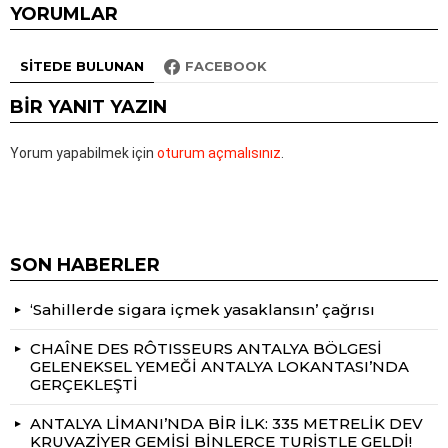
YORUMLAR
SITEDE BULUNAN
FACEBOOK
BIR YANIT YAZIN
Yorum yapabilmek için
oturum açmalısınız
.
SON HABERLER
‘Sahillerde sigara içmek yasaklansın’ çağrısı
CHAÎNE DES RÔTISSEURS ANTALYA BÖLGESİ
GELENEKSEL YEMEĞİ ANTALYA LOKANTASI’NDA
GERÇEKLEŞTİ
ANTALYA LİMANI’NDA BİR İLK: 335 METRELİK DEV
KRUVAZİYER GEMİSİ BİNLERCE TURİSTLE GELDİ!