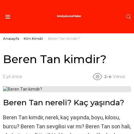
A
Menü
Buradasınız:
Anasayfa
Kim Kimdir
Beren Tan kimdir?
Beren Tan kimdir?
5 yıl önce
2-e
Views
Beren Tan nereli? Kaç yaşında?
Beren Tan kimdir, nereli, kaç yaşında, boyu, kilosu,
burcu? Beren Tan sevgilisi var mı? Beren Tan son hali,