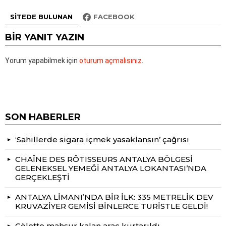
SITEDE BULUNAN
FACEBOOK
BIR YANIT YAZIN
Yorum yapabilmek için
oturum açmalısınız
.
SON HABERLER
‘Sahillerde sigara içmek yasaklansın’ çağrısı
CHAÎNE DES RÔTISSEURS ANTALYA BÖLGESİ
GELENEKSEL YEMEĞİ ANTALYA LOKANTASI’NDA
GERÇEKLEŞTİ
ANTALYA LİMANI’NDA BİR İLK: 335 METRELİK DEV
KRUVAZİYER GEMİSİ BİNLERCE TURİSTLE GELDİ!
Gölette mahsur kalan araç kurtarıldı