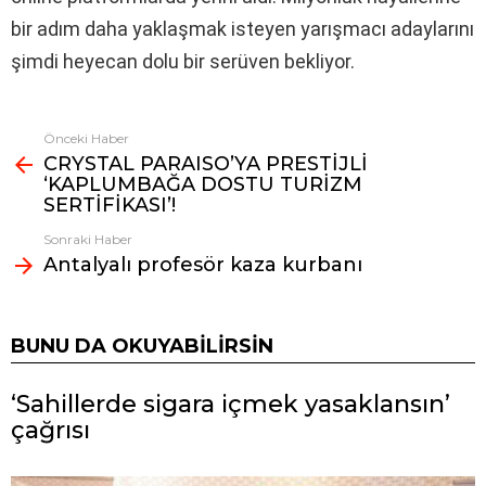
bir adım daha yaklaşmak isteyen yarışmacı adaylarını
şimdi heyecan dolu bir serüven bekliyor.
Önceki Haber
Fazlasına
CRYSTAL PARAISO’YA PRESTİJLİ
bak
‘KAPLUMBAĞA DOSTU TURİZM
SERTİFİKASI’!
Sonraki Haber
Antalyalı profesör kaza kurbanı
BUNU DA OKUYABILIRSIN
‘Sahillerde sigara içmek yasaklansın’
çağrısı