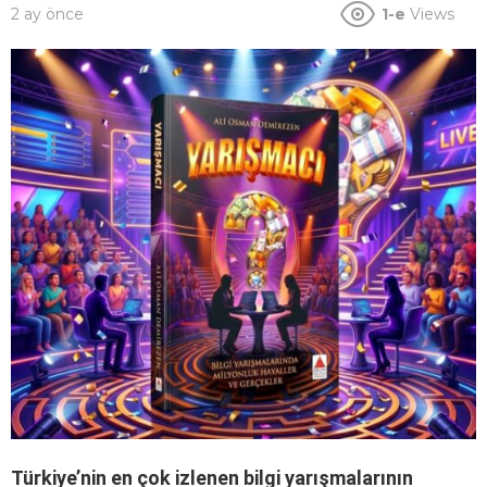
2 ay önce
1-e
Views
Türkiye’nin en çok izlenen bilgi yarışmalarının