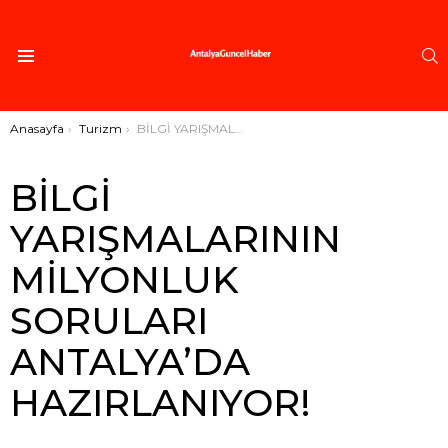
A
Menü
Buradasınız:
Anasayfa
Turizm
BİLGİ YARIŞMALARININ MİLYONLUK SORULARI ANTALYA’DA HAZIRLANIYOR!
BİLGİ
YARIŞMALARININ
MİLYONLUK
SORULARI
ANTALYA’DA
HAZIRLANIYOR!