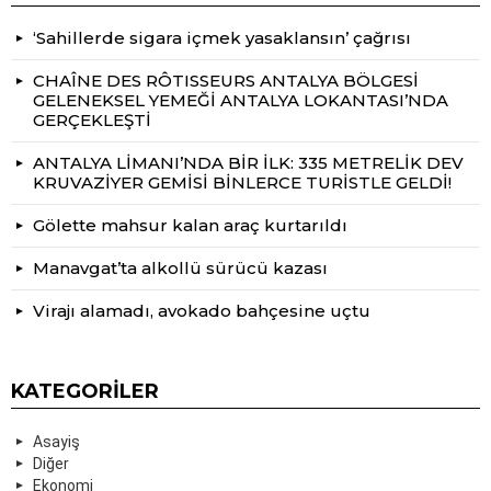
‘Sahillerde sigara içmek yasaklansın’ çağrısı
CHAÎNE DES RÔTISSEURS ANTALYA BÖLGESİ
GELENEKSEL YEMEĞİ ANTALYA LOKANTASI’NDA
GERÇEKLEŞTİ
ANTALYA LİMANI’NDA BİR İLK: 335 METRELİK DEV
KRUVAZİYER GEMİSİ BİNLERCE TURİSTLE GELDİ!
Gölette mahsur kalan araç kurtarıldı
Manavgat’ta alkollü sürücü kazası
Virajı alamadı, avokado bahçesine uçtu
KATEGORILER
Asayiş
Diğer
Ekonomi