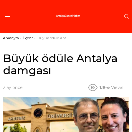
A
Menü
Buradasınız:
Anasayfa
İlçeler
Büyük ödüle Antalya damgası
Büyük ödüle Antalya
damgası
2 ay önce
1.9-e
Views