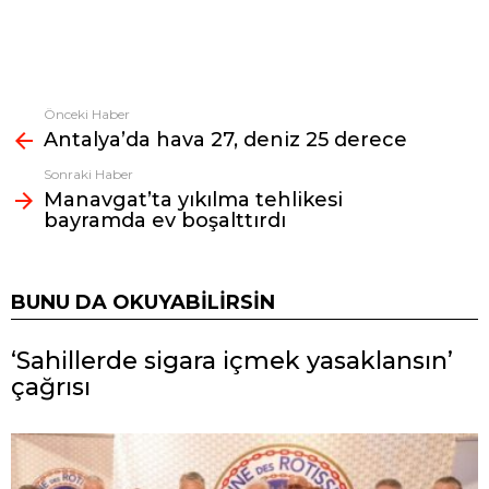
Önceki Haber
Fazlasına
Antalya’da hava 27, deniz 25 derece
bak
Sonraki Haber
Manavgat’ta yıkılma tehlikesi
bayramda ev boşalttırdı
BUNU DA OKUYABILIRSIN
‘Sahillerde sigara içmek yasaklansın’
çağrısı