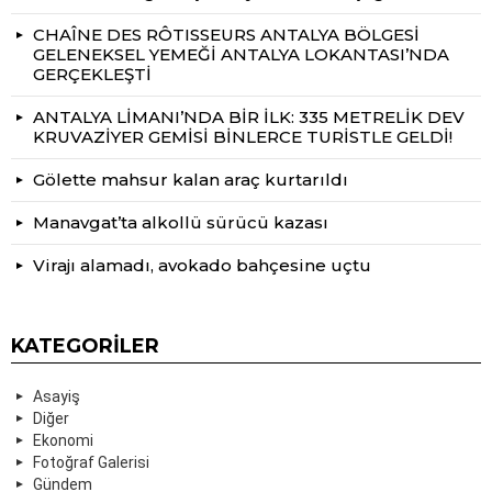
CHAÎNE DES RÔTISSEURS ANTALYA BÖLGESİ
GELENEKSEL YEMEĞİ ANTALYA LOKANTASI’NDA
GERÇEKLEŞTİ
ANTALYA LİMANI’NDA BİR İLK: 335 METRELİK DEV
KRUVAZİYER GEMİSİ BİNLERCE TURİSTLE GELDİ!
Gölette mahsur kalan araç kurtarıldı
Manavgat’ta alkollü sürücü kazası
Virajı alamadı, avokado bahçesine uçtu
KATEGORILER
Asayiş
Diğer
Ekonomi
Fotoğraf Galerisi
Gündem