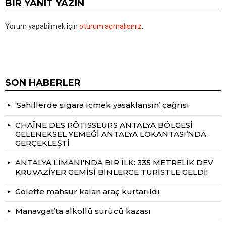
BIR YANIT YAZIN
Yorum yapabilmek için
oturum açmalısınız
.
SON HABERLER
‘Sahillerde sigara içmek yasaklansın’ çağrısı
CHAÎNE DES RÔTISSEURS ANTALYA BÖLGESİ
GELENEKSEL YEMEĞİ ANTALYA LOKANTASI’NDA
GERÇEKLEŞTİ
ANTALYA LİMANI’NDA BİR İLK: 335 METRELİK DEV
KRUVAZİYER GEMİSİ BİNLERCE TURİSTLE GELDİ!
Gölette mahsur kalan araç kurtarıldı
Manavgat’ta alkollü sürücü kazası