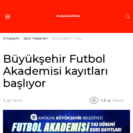
A
Menü
Buradasınız:
Anasayfa
Spor Haberleri
Büyükşehir Futbol Akademisi kayıtları başlıyor
Büyükşehir Futbol
Akademisi kayıtları
başlıyor
3 ay önce
1.5-e
Views