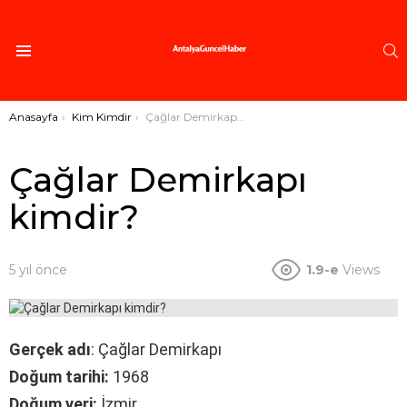
A
Menü
Buradasınız:
Anasayfa
Kim Kimdir
Çağlar Demirkapı kimdir?
Çağlar Demirkapı
kimdir?
5 yıl önce
1.9-e
Views
Gerçek adı
: Çağlar Demirkapı
Doğum tarihi:
1968
Doğum yeri:
İzmir