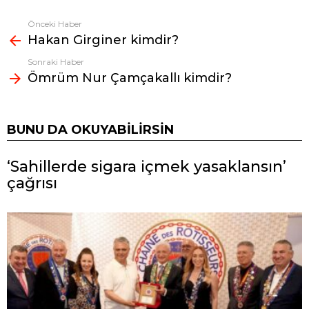
Önceki Haber
Fazlasına
Hakan Girginer kimdir?
bak
Sonraki Haber
Ömrüm Nur Çamçakallı kimdir?
BUNU DA OKUYABILIRSIN
‘Sahillerde sigara içmek yasaklansın’
çağrısı