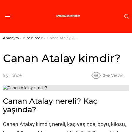
A
Menü
Buradasınız:
Anasayfa
Kim Kimdir
Canan Atalay kimdir?
Canan Atalay kimdir?
5 yıl önce
2-e
Views
Canan Atalay nereli? Kaç
yaşında?
Canan Atalay kimdir, nereli, kaç yaşında, boyu, kilosu,