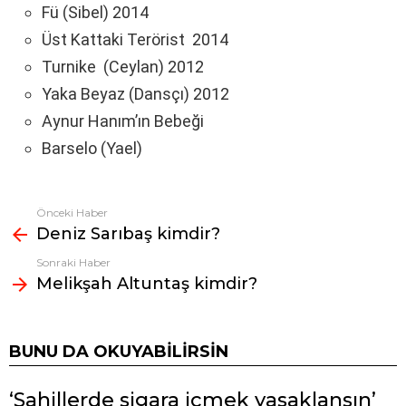
Fü (Sibel) 2014
Üst Kattaki Terörist 2014
Turnike (Ceylan) 2012
Yaka Beyaz (Dansçı) 2012
Aynur Hanım’ın Bebeği
Barselo (Yael)
Önceki Haber
Fazlasına
Deniz Sarıbaş kimdir?
bak
Sonraki Haber
Melikşah Altuntaş kimdir?
BUNU DA OKUYABILIRSIN
‘Sahillerde sigara içmek yasaklansın’