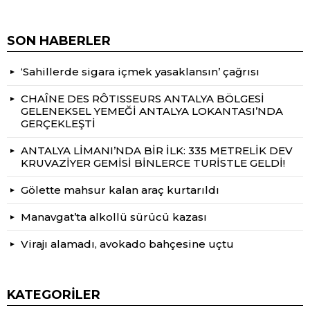
SON HABERLER
‘Sahillerde sigara içmek yasaklansın’ çağrısı
CHAÎNE DES RÔTISSEURS ANTALYA BÖLGESİ
GELENEKSEL YEMEĞİ ANTALYA LOKANTASI’NDA
GERÇEKLEŞTİ
ANTALYA LİMANI’NDA BİR İLK: 335 METRELİK DEV
KRUVAZİYER GEMİSİ BİNLERCE TURİSTLE GELDİ!
Gölette mahsur kalan araç kurtarıldı
Manavgat’ta alkollü sürücü kazası
Virajı alamadı, avokado bahçesine uçtu
KATEGORILER