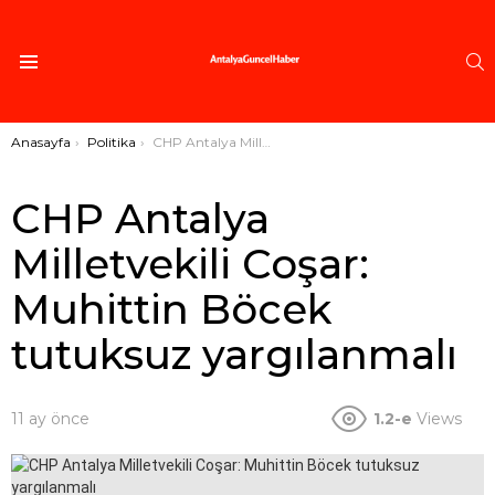
A
Menü
Buradasınız:
Anasayfa
Politika
CHP Antalya Milletvekili Coşar: Muhittin Böcek tutuksuz yargılanmalı
CHP Antalya
Milletvekili Coşar:
Muhittin Böcek
tutuksuz yargılanmalı
11 ay önce
1.2-e
Views