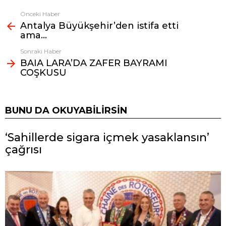
Önceki Haber
Fazlasına
Antalya Büyükşehir’den istifa etti
bak
ama…
Sonraki Haber
BAIA LARA’DA ZAFER BAYRAMI
COŞKUSU
BUNU DA OKUYABILIRSIN
‘Sahillerde sigara içmek yasaklansın’
çağrısı