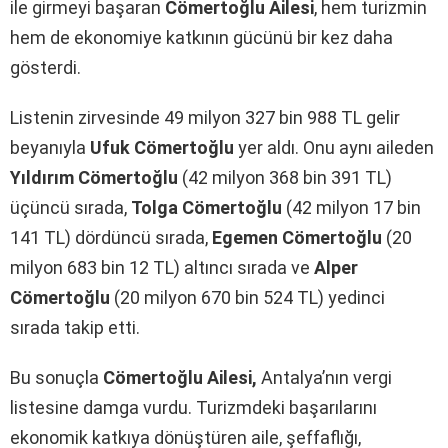
ile girmeyi başaran
Cömertoğlu Ailesi
, hem turizmin
hem de ekonomiye katkının gücünü bir kez daha
gösterdi.
Listenin zirvesinde 49 milyon 327 bin 988 TL gelir
beyanıyla
Ufuk Cömertoğlu
yer aldı. Onu aynı aileden
Yıldırım Cömertoğlu
(42 milyon 368 bin 391 TL)
üçüncü sırada,
Tolga Cömertoğlu
(42 milyon 17 bin
141 TL) dördüncü sırada,
Egemen Cömertoğlu
(20
milyon 683 bin 12 TL) altıncı sırada ve
Alper
Cömertoğlu
(20 milyon 670 bin 524 TL) yedinci
sırada takip etti.
Bu sonuçla
Cömertoğlu Ailesi,
Antalya’nın vergi
listesine damga vurdu. Turizmdeki başarılarını
ekonomik katkıya dönüştüren aile, şeffaflığı,