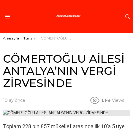
A
Menü
Buradasınız:
Anasayfa
Turizm
CÖMERTOĞLU AİLESİ ANTALYA’NIN VERGİ ZİRVESİNDE
CÖMERTOĞLU AİLESİ
ANTALYA’NIN VERGİ
ZİRVESİNDE
10 ay önce
1.1-e
Views
Toplam 228 bin 857 mükellef arasında ilk 10’a 5 üye