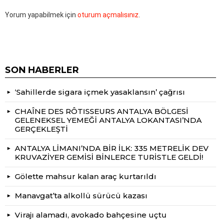
Yorum yapabilmek için
oturum açmalısınız
.
SON HABERLER
‘Sahillerde sigara içmek yasaklansın’ çağrısı
CHAÎNE DES RÔTISSEURS ANTALYA BÖLGESİ
GELENEKSEL YEMEĞİ ANTALYA LOKANTASI’NDA
GERÇEKLEŞTİ
ANTALYA LİMANI’NDA BİR İLK: 335 METRELİK DEV
KRUVAZİYER GEMİSİ BİNLERCE TURİSTLE GELDİ!
Gölette mahsur kalan araç kurtarıldı
Manavgat’ta alkollü sürücü kazası
Virajı alamadı, avokado bahçesine uçtu