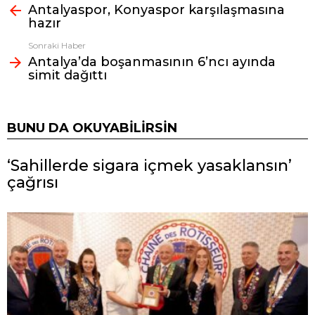
Antalyaspor, Konyaspor karşılaşmasına
bak
hazır
Sonraki Haber
Antalya’da boşanmasının 6’ncı ayında
simit dağıttı
BUNU DA OKUYABILIRSIN
‘Sahillerde sigara içmek yasaklansın’
çağrısı