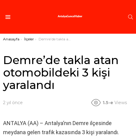
A
Menü
Buradasınız:
Anasayfa
İlçeler
Demre’de takla atan otomobildeki 3 kişi yaralandı
Demre’de takla atan
otomobildeki 3 kişi
yaralandı
2 yıl önce
1.5-e
Views
ANTALYA (AA) – Antalya’nın Demre ilçesinde
meydana gelen trafik kazasında 3 kişi yaralandı.