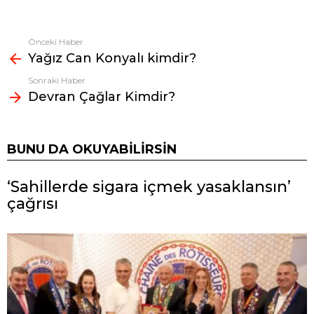
Önceki Haber
Fazlasına
Yağız Can Konyalı kimdir?
bak
Sonraki Haber
Devran Çağlar Kimdir?
BUNU DA OKUYABILIRSIN
‘Sahillerde sigara içmek yasaklansın’
çağrısı