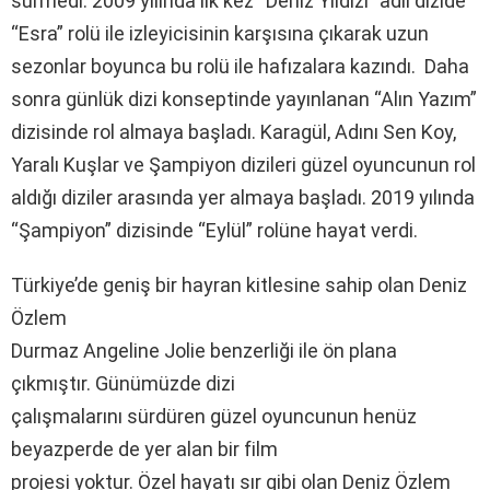
sürmedi. 2009 yılında ilk kez “Deniz Yıldızı” adlı dizide
“Esra” rolü ile izleyicisinin karşısına çıkarak uzun
sezonlar boyunca bu rolü ile hafızalara kazındı. Daha
sonra günlük dizi konseptinde yayınlanan “Alın Yazım”
dizisinde rol almaya başladı. Karagül, Adını Sen Koy,
Yaralı Kuşlar ve Şampiyon dizileri güzel oyuncunun rol
aldığı diziler arasında yer almaya başladı. 2019 yılında
“Şampiyon” dizisinde “Eylül” rolüne hayat verdi.
Türkiye’de geniş bir hayran kitlesine sahip olan Deniz
Özlem
Durmaz Angeline Jolie benzerliği ile ön plana
çıkmıştır. Günümüzde dizi
çalışmalarını sürdüren güzel oyuncunun henüz
beyazperde de yer alan bir film
projesi yoktur. Özel hayatı sır gibi olan Deniz Özlem