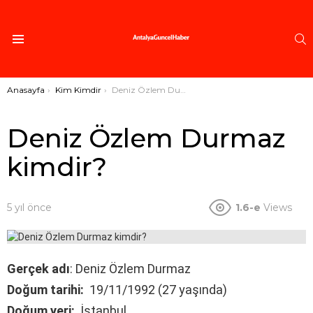
A
Menü
Buradasınız:
Anasayfa
Kim Kimdir
Deniz Özlem Durmaz kimdir?
Deniz Özlem Durmaz
kimdir?
5 yıl önce
1.6-e
Views
Gerçek adı
: Deniz Özlem Durmaz
Doğum tarihi:
19/11/1992 (27 yaşında)
Doğum yeri:
İstanbul