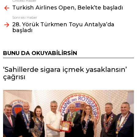
Önceki Haber
Fazlasına
Turkish Airlines Open, Belek’te başladı
bak
Sonraki Haber
28. Yörük Türkmen Toyu Antalya’da
başladı
BUNU DA OKUYABILIRSIN
‘Sahillerde sigara içmek yasaklansın’
çağrısı