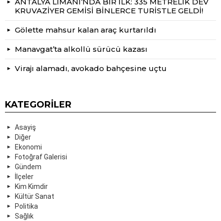
ANTALYA LİMANI’NDA BİR İLK: 335 METRELİK DEV
KRUVAZİYER GEMİSİ BİNLERCE TURİSTLE GELDİ!
Gölette mahsur kalan araç kurtarıldı
Manavgat’ta alkollü sürücü kazası
Virajı alamadı, avokado bahçesine uçtu
KATEGORILER
Asayiş
Diğer
Ekonomi
Fotoğraf Galerisi
Gündem
İlçeler
Kim Kimdir
Kültür Sanat
Politika
Sağlık