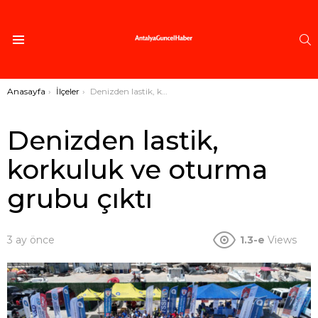
A
Menü
Buradasınız:
Anasayfa
İlçeler
Denizden lastik, korkuluk ve oturma grubu çıktı
Denizden lastik,
korkuluk ve oturma
grubu çıktı
3 ay önce
1.3-e
Views