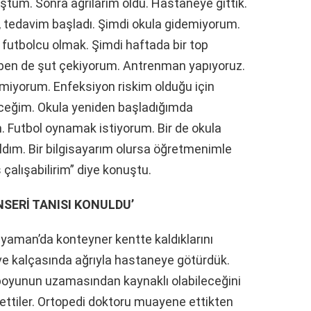
tüm. Sonra ağrılarım oldu. Hastaneye gittik.
r, tedavim başladı. Şimdi okula gidemiyorum.
 futbolcu olmak. Şimdi haftada bir top
ben de şut çekiyorum. Antrenman yapıyoruz.
miyorum. Enfeksiyon riskim olduğu için
receğim. Okula yeniden başladığımda
 Futbol oynamak istiyorum. Bir de okula
ldım. Bir bilgisayarım olursa öğretmenimle
çalışabilirim” diye konuştu.
ERİ TANISI KONULDU’
ıyaman’da konteyner kentte kaldıklarını
 ve kalçasında ağrıyla hastaneye götürdük.
, boyunun uzamasından kaynaklı olabileceğini
ettiler. Ortopedi doktoru muayene ettikten