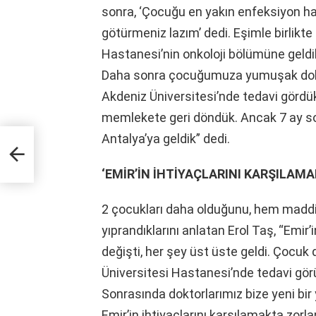
sonra, ‘Çocuğu en yakın enfeksiyon h
götürmeniz lazım’ dedi. Eşimle birlikte 
Hastanesi’nin onkoloji bölümüne geldi
Daha sonra çocuğumuza yumuşak doku k
Akdeniz Üniversitesi’nde tedavi gördük.
memlekete geri döndük. Ancak 7 ay son
Antalya’ya geldik” dedi.
i
‘EMİR’İN İHTİYAÇLARINI KARŞILA
2 çocukları daha olduğunu, hem madd
yıprandıklarını anlatan Erol Taş, “Emi
değişti, her şey üst üste geldi. Çocuk 
Üniversitesi Hastanesi’nde tedavi gör
Sonrasında doktorlarımız bize yeni bi
Emir’in ihtiyaçlarını karşılamakta zorl