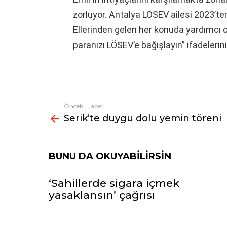
zorluyor. Antalya LÖSEV ailesi 2023’t
Ellerinden gelen her konuda yardımcı o
paranızı LÖSEV’e bağışlayın” ifadelerini
Önceki Haber
Fazlasına
Serik’te duygu dolu yemin töreni
bak
BUNU DA OKUYABILIRSIN
‘Sahillerde sigara içmek
yasaklansın’ çağrısı