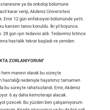
astanesine ya da onkoloji bölümüne
acil karar verip, Akdeniz Üniversitesi
k. Emir 12 gün enfeksiyon bölümünde yattı.
anseri tanısı konuldu. İki yıl boyunca
 28 gün ışın tedavisi aldı. Tedavimiz bitince
ra hastalık tekrar başladı ve yeniden
MAKTA ZORLANIYORUM’
i hem manevi olarak bu süreçte
r’in hastalığı nedeniyle hayatımız tamamen
da bu süreçte rahatsızlandı. Emir, Akdeniz
üyor. 6 ay daha kemoterapi alacak.
r yol çizecek. Bu yüzden ben çalışamıyorum.
anıyorum. Kirada oturuyoruz ve bu da bizi çok