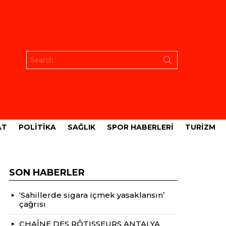
Aramak:
AT
POLITIKA
SAĞLIK
SPOR HABERLERI
TURIZM
SON HABERLER
‘Sahillerde sigara içmek yasaklansın’
çağrısı
CHAÎNE DES RÔTISSEURS ANTALYA