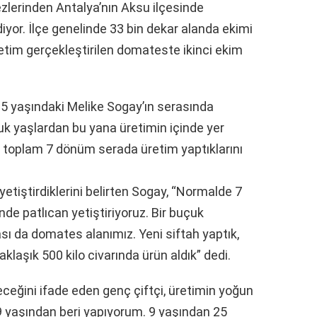
zlerinden Antalya’nın Aksu ilçesinde
yor. İlçe genelinde 33 bin dekar alanda ekimi
üretim gerçekleştirilen domateste ikinci ekim
5 yaşındaki Melike Sogay’ın serasında
uk yaşlardan bu yana üretimin içinde yer
ikte toplam 7 dönüm serada üretim yaptıklarını
iştirdiklerini belirten Sogay, “Normalde 7
e patlıcan yetiştiriyoruz. Bir buçuk
sı da domates alanımız. Yeni siftah yaptık,
klaşık 500 kilo civarında ürün aldık” dedi.
eğini ifade eden genç çiftçi, üretimin yoğun
i 9 yaşından beri yapıyorum. 9 yaşından 25