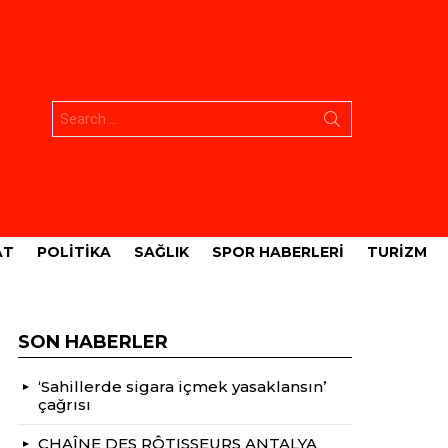
Aramak:
AT
POLITIKA
SAĞLIK
SPOR HABERLERI
TURIZM
SON HABERLER
‘Sahillerde sigara içmek yasaklansın’
çağrısı
CHAÎNE DES RÔTISSEURS ANTALYA