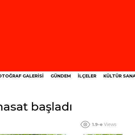
OTOĞRAF GALERISI
GÜNDEM
İLÇELER
KÜLTÜR SAN
hasat başladı
1.9-e
Views