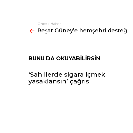
Önceki Haber
Fazlasına
Reşat Güney’e hemşehri desteği
bak
BUNU DA OKUYABILIRSIN
‘Sahillerde sigara içmek
yasaklansın’ çağrısı