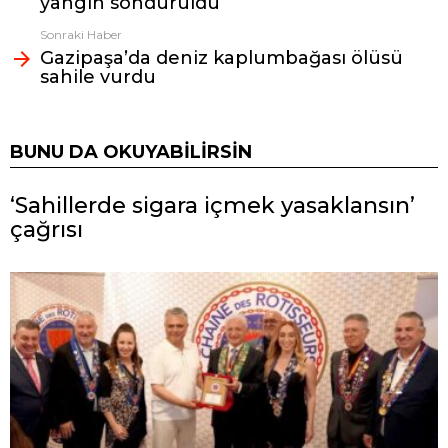
yangın söndürüldü
Sonraki Haber
Gazipaşa’da deniz kaplumbağası ölüsü
sahile vurdu
BUNU DA OKUYABILIRSIN
‘Sahillerde sigara içmek yasaklansın’
çağrısı