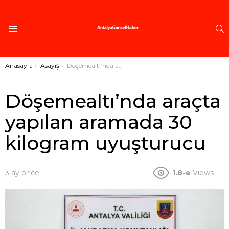
A
Menü
Buradasınız:
Anasayfa
Asayiş
Döşemealtı’nda araçta yapılan aramada 30 kilogram uyuşturucu
Döşemealtı’nda araçta
yapılan aramada 30
kilogram uyuşturucu
3 ay önce
1.8-e
Views