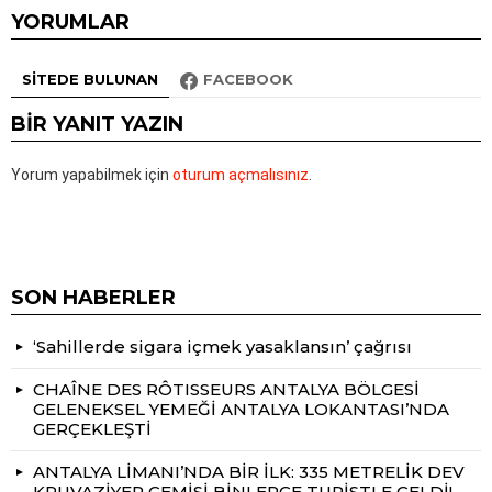
YORUMLAR
SITEDE BULUNAN
FACEBOOK
BIR YANIT YAZIN
Yorum yapabilmek için
oturum açmalısınız
.
SON HABERLER
‘Sahillerde sigara içmek yasaklansın’ çağrısı
CHAÎNE DES RÔTISSEURS ANTALYA BÖLGESİ
GELENEKSEL YEMEĞİ ANTALYA LOKANTASI’NDA
GERÇEKLEŞTİ
ANTALYA LİMANI’NDA BİR İLK: 335 METRELİK DEV
KRUVAZİYER GEMİSİ BİNLERCE TURİSTLE GELDİ!