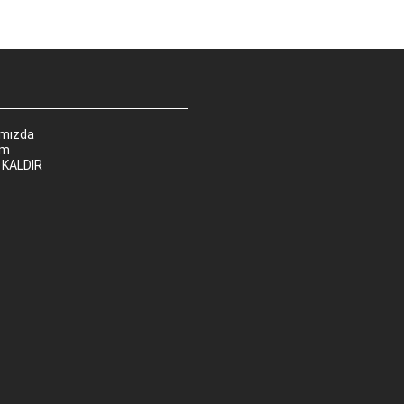
ımızda
im
 KALDIR