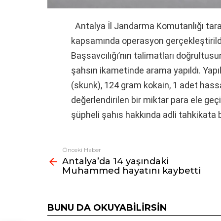
Antalya İl Jandarma Komutanlığı tar
kapsamında operasyon gerçekleştirild
Başsavcılığı’nın talimatları doğrultus
şahsın ikametinde arama yapıldı. Yapı
(skunk), 124 gram kokain, 1 adet hassas
değerlendirilen bir miktar para ele ge
şüpheli şahıs hakkında adli tahkikata ba
Önceki Haber
Fazlasına
Antalya’da 14 yaşındaki
bak
Muhammed hayatını kaybetti
BUNU DA OKUYABILIRSIN