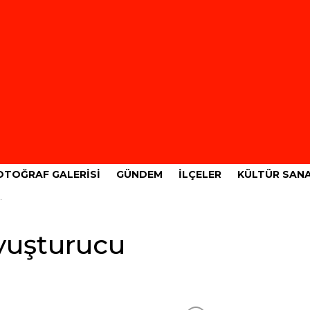
OTOĞRAF GALERISI
GÜNDEM
İLÇELER
KÜLTÜR SAN
yuşturucu