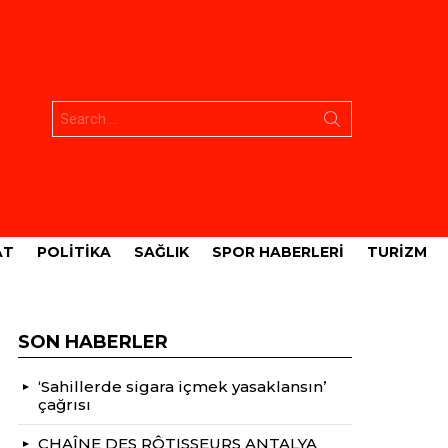
Aramak:
AT
POLITIKA
SAĞLIK
SPOR HABERLERI
TURIZM
SON HABERLER
‘Sahillerde sigara içmek yasaklansın’
çağrısı
CHAÎNE DES RÔTISSEURS ANTALYA