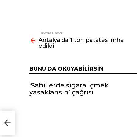
Önceki Haber
Fazlasına
Antalya’da 1 ton patates imha
bak
edildi
BUNU DA OKUYABILIRSIN
‘Sahillerde sigara içmek
yasaklansın’ çağrısı
ldi