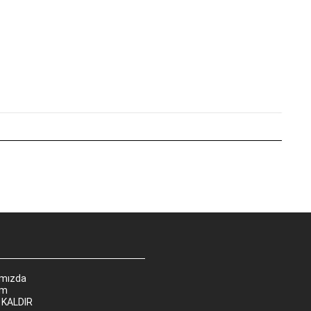
ımızda
im
 KALDIR