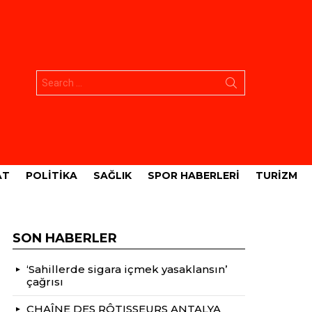
Aramak:
AT
POLITIKA
SAĞLIK
SPOR HABERLERI
TURIZM
SON HABERLER
‘Sahillerde sigara içmek yasaklansın’
çağrısı
CHAÎNE DES RÔTISSEURS ANTALYA