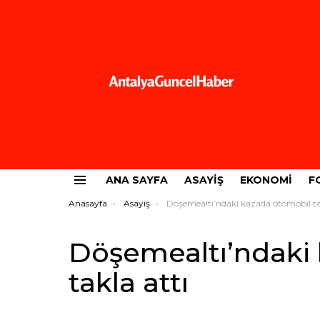
ANA SAYFA
ASAYIŞ
EKONOMI
F
Menü
Buradasınız:
Anasayfa
Asayiş
Döşemealtı’ndaki kazada otomobil takla att
Döşemealtı’ndaki
takla attı