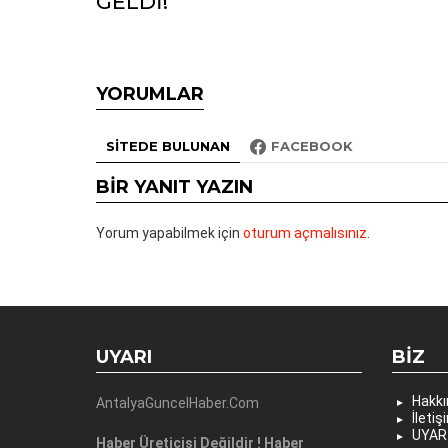
GELDİ!
YORUMLAR
SITEDE BULUNAN
FACEBOOK
BIR YANIT YAZIN
Yorum yapabilmek için
oturum açmalısınız
.
UYARI
BIZ
Hakk
AntalyaGuncelHaber.Com
İletiş
UYAR
Haber Üreticisi Değildir ! Haber