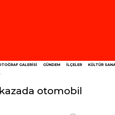
OTOĞRAF GALERISI
GÜNDEM
İLÇELER
KÜLTÜR SAN
ı
 kazada otomobil