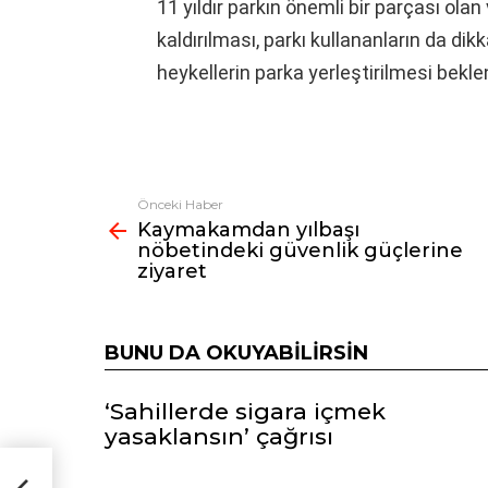
11 yıldır parkın önemli bir parçası ola
kaldırılması, parkı kullananların da dik
heykellerin parka yerleştirilmesi beklen
Önceki Haber
Fazlasına
Kaymakamdan yılbaşı
bak
nöbetindeki güvenlik güçlerine
ziyaret
BUNU DA OKUYABILIRSIN
‘Sahillerde sigara içmek
yasaklansın’ çağrısı