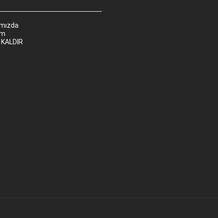
ımızda
im
 KALDIR