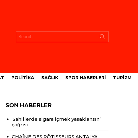
Aramak:
AT
POLITIKA
SAĞLIK
SPOR HABERLERI
TURIZM
SON HABERLER
‘Sahillerde sigara içmek yasaklansın’
çağrısı
CHAÎNE DES RÔTISSEURS ANTALYA