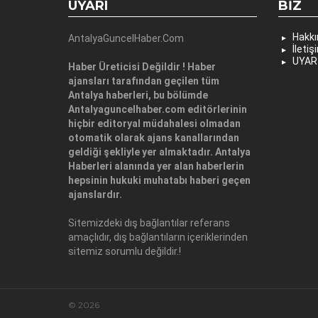
UYARI
BIZ
Hakk
AntalyaGuncelHaber.Com
İletiş
UYAR
Haber Üreticisi Değildir ! Haber
ajansları tarafından geçilen tüm
Antalya haberleri, bu bölümde
Antalyaguncelhaber.com editörlerinin
hiçbir editoryal müdahalesi olmadan
otomatik olarak ajans kanallarından
geldiği şekliyle yer almaktadır. Antalya
Haberleri alanında yer alan haberlerin
hepsinin hukuki muhatabı haberi geçen
ajanslardır.
Sitemizdeki dış bağlantılar referans
amaçlıdır, dış bağlantıların içeriklerinden
sitemiz sorumlu değildir.!
© 2026