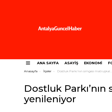
ANA SAYFA
ASAYIŞ
EKONOMI
F
Menü
Buradasınız:
Anasayfa
İlçeler
Dostluk Parkı’nın simgesi matruşkalar yenileniyor
Dostluk Parkı’nın
yenileniyor