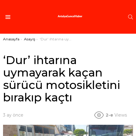
A
Menü
Buradasınız:
Anasayfa
Asayiş
‘Dur’ ihtarına uymayarak kaçan sürücü motosikletini bırakıp kaçtı
‘Dur’ ihtarına
uymayarak kaçan
sürücü motosikletini
bırakıp kaçtı
3 ay önce
2-e
Views