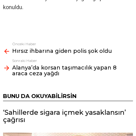
konuldu.
Önceki Haber
Fazlasına
Hırsız ihbarına giden polis şok oldu
bak
Sonraki Haber
Alanya’da korsan taşımacılık yapan 8
araca ceza yağdı
BUNU DA OKUYABILIRSIN
‘Sahillerde sigara içmek yasaklansın’
çağrısı