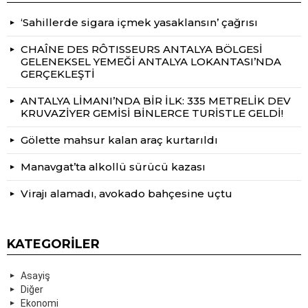
‘Sahillerde sigara içmek yasaklansın’ çağrısı
CHAÎNE DES RÔTISSEURS ANTALYA BÖLGESİ
GELENEKSEL YEMEĞİ ANTALYA LOKANTASI’NDA
GERÇEKLEŞTİ
ANTALYA LİMANI’NDA BİR İLK: 335 METRELİK DEV
KRUVAZİYER GEMİSİ BİNLERCE TURİSTLE GELDİ!
Gölette mahsur kalan araç kurtarıldı
Manavgat’ta alkollü sürücü kazası
Virajı alamadı, avokado bahçesine uçtu
KATEGORILER
Asayiş
Diğer
Ekonomi