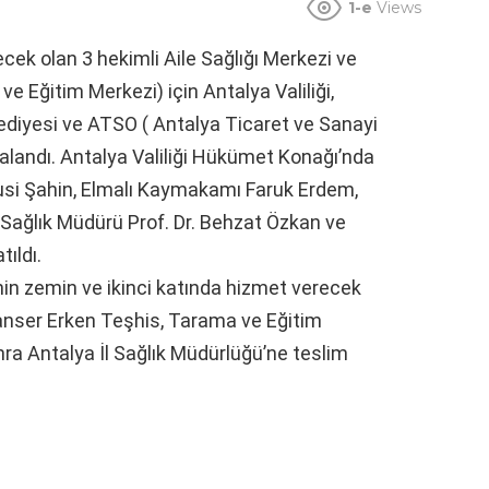
1-e
Views
ecek olan 3 hekimli Aile Sağlığı Merkezi ve
 Eğitim Merkezi) için Antalya Valiliği,
lediyesi ve ATSO ( Antalya Ticaret ve Sanayi
mzalandı. Antalya Valiliği Hükümet Konağı’nda
usi Şahin, Elmalı Kaymakamı Faruk Erdem,
l Sağlık Müdürü Prof. Dr. Behzat Özkan ve
ıldı.
nin zemin ve ikinci katında hizmet verecek
Kanser Erken Teşhis, Tarama ve Eğitim
ra Antalya İl Sağlık Müdürlüğü’ne teslim