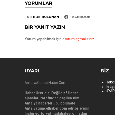
YORUMLAR
SITEDE BULUNAN
FACEBOOK
BIR YANIT YAZIN
Yorum yapabilmek için
oturum açmalısınız
.
UYARI
BIZ
Hakk
AntalyaGuncelHaber.Com
İletiş
UYAR
Haber Üreticisi Değildir ! Haber
ajansları tarafından geçilen tüm
Antalya haberleri, bu bölümde
Antalyaguncelhaber.com editörlerinin
hiçbir editoryal müdahalesi olmadan