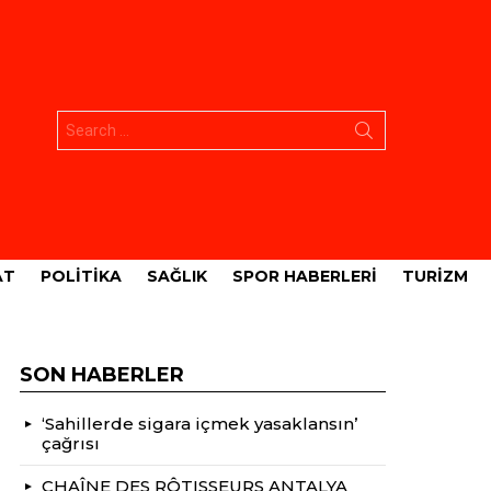
Aramak:
AT
POLITIKA
SAĞLIK
SPOR HABERLERI
TURIZM
SON HABERLER
‘Sahillerde sigara içmek yasaklansın’
çağrısı
CHAÎNE DES RÔTISSEURS ANTALYA