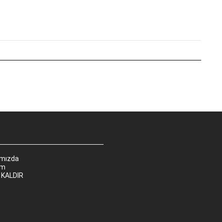
ımızda
im
 KALDIR