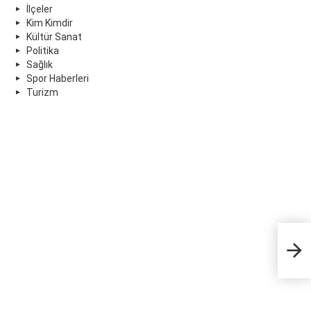
İlçeler
Kim Kimdir
Kültür Sanat
Politika
Sağlık
Spor Haberleri
Turizm
25 y
teşv