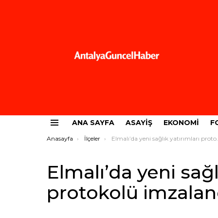
ANA SAYFA
ASAYIŞ
EKONOMI
F
Menü
Buradasınız:
Anasayfa
İlçeler
Elmalı’da yeni sağlık yatırımları protokolü imzalandı
Elmalı’da yeni sağl
protokolü imzalan