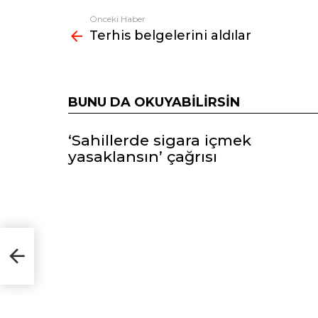
Önceki Haber
Fazlasına
Terhis belgelerini aldılar
bak
BUNU DA OKUYABILIRSIN
‘Sahillerde sigara içmek
yasaklansın’ çağrısı