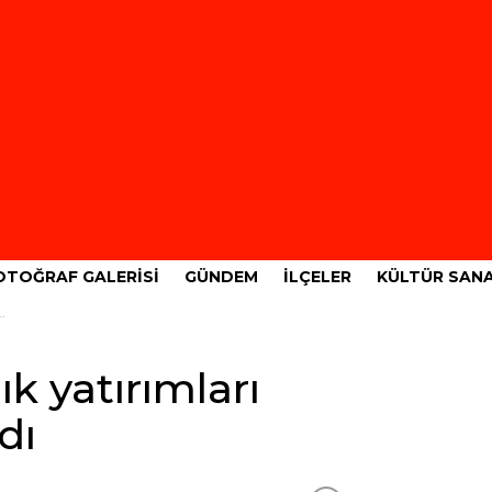
OTOĞRAF GALERISI
GÜNDEM
İLÇELER
KÜLTÜR SAN
ık yatırımları
dı