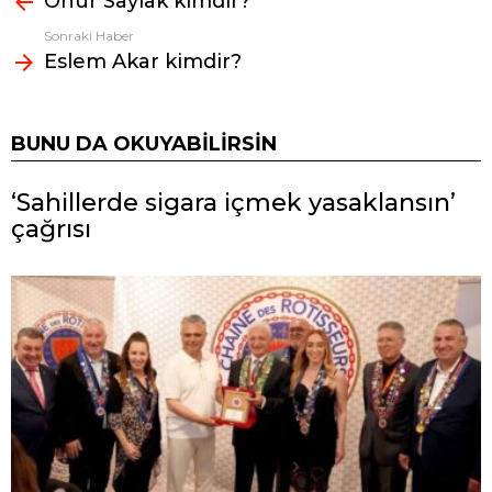
Onur Saylak kimdir?
Sonraki Haber
Eslem Akar kimdir?
BUNU DA OKUYABILIRSIN
‘Sahillerde sigara içmek yasaklansın’
çağrısı