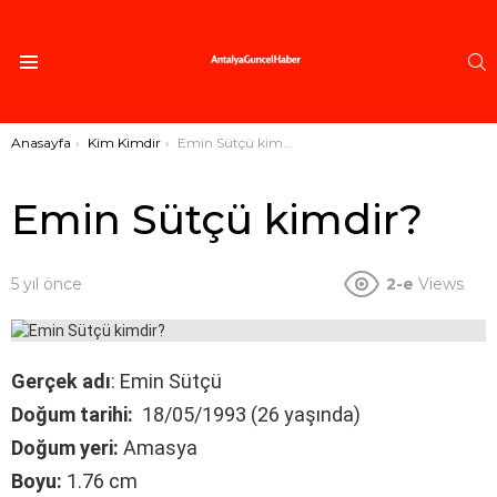
A
Menü
Buradasınız:
Anasayfa
Kim Kimdir
Emin Sütçü kimdir?
Emin Sütçü kimdir?
5 yıl önce
2-e
Views
Gerçek adı
: Emin Sütçü
Doğum tarihi:
18/05/1993 (26 yaşında)
Doğum yeri:
Amasya
Boyu:
1.76 cm