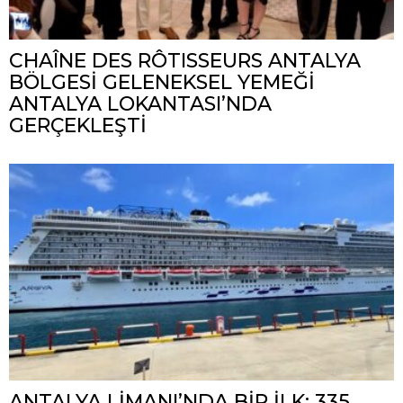
CHAÎNE DES RÔTISSEURS ANTALYA
BÖLGESİ GELENEKSEL YEMEĞİ
ANTALYA LOKANTASI’NDA
GERÇEKLEŞTİ
ANTALYA LİMANI’NDA BİR İLK: 335