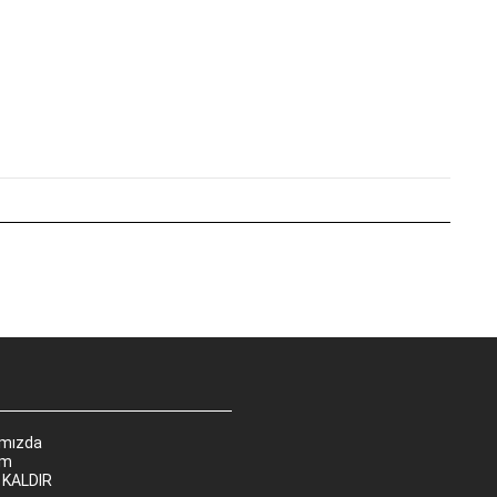
ımızda
im
 KALDIR