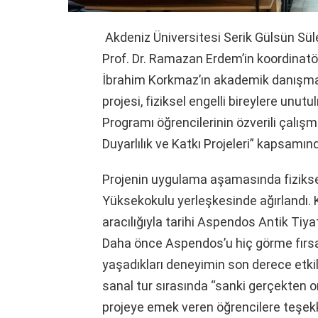
Akdeniz Üniversitesi Serik Gülsün S
Prof. Dr. Ramazan Erdem’in koordinatö
İbrahim Korkmaz’ın akademik danışman
projesi, fiziksel engelli bireylere unu
Programı öğrencilerinin özverili çalışm
Duyarlılık ve Katkı Projeleri” kapsamın
Projenin uygulama aşamasında fiziksel
Yüksekokulu yerleşkesinde ağırlandı. Ka
aracılığıyla tarihi Aspendos Antik Ti
Daha önce Aspendos’u hiç görme fırsatı 
yaşadıkları deneyimin son derece etkile
sanal tur sırasında “sanki gerçekten or
projeye emek veren öğrencilere teşekkü