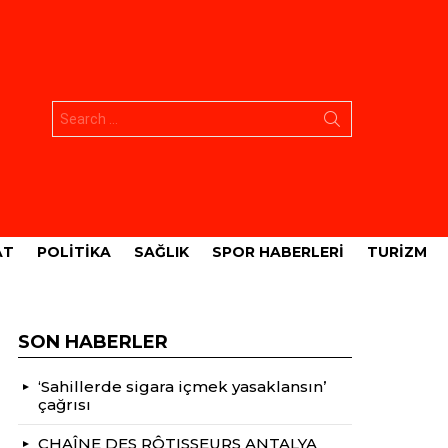
Aramak:
AT
POLITIKA
SAĞLIK
SPOR HABERLERI
TURIZM
SON HABERLER
‘Sahillerde sigara içmek yasaklansın’
çağrısı
CHAÎNE DES RÔTISSEURS ANTALYA