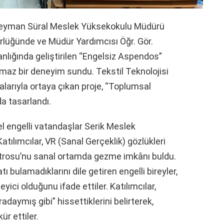
üleyman Süral Meslek Yüksekokulu Müdürü
rlüğünde ve Müdür Yardımcısı Öğr. Gör.
lığında geliştirilen “Engelsiz Aspendos”
tulmaz bir deneyim sundu. Tekstil Teknolojisi
alarıyla ortaya çıkan proje, “Toplumsal
da tasarlandı.
 engelli vatandaşlar Serik Meslek
tılımcılar, VR (Sanal Gerçeklik) gözlükleri
yatrosu’nu sanal ortamda gezme imkânı buldu.
bulamadıklarını dile getiren engelli bireyler,
yici olduğunu ifade ettiler. Katılımcılar,
adaymış gibi” hissettiklerini belirterek,
r ettiler.