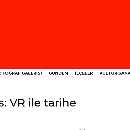
OTOĞRAF GALERISI
GÜNDEM
İLÇELER
KÜLTÜR SAN
 VR ile tarihe