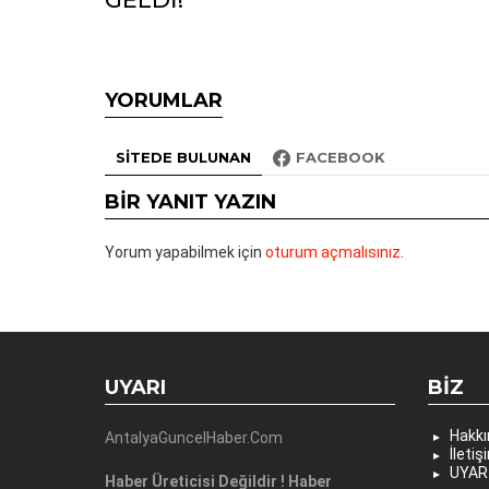
YORUMLAR
SITEDE BULUNAN
FACEBOOK
BIR YANIT YAZIN
Yorum yapabilmek için
oturum açmalısınız
.
UYARI
BIZ
Hakk
AntalyaGuncelHaber.Com
İletiş
UYAR
Haber Üreticisi Değildir ! Haber