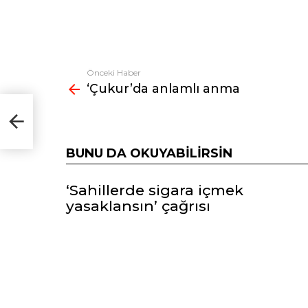
Önceki Haber
Fazlasına
‘Çukur’da anlamlı anma
bak
BUNU DA OKUYABILIRSIN
‘Sahillerde sigara içmek
yasaklansın’ çağrısı