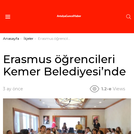
A
Menü
Buradasınız:
Anasayfa
İlçeler
Erasmus öğrencileri Kemer Belediyesi’nde
Erasmus öğrencileri
Kemer Belediyesi’nde
3 ay önce
1.2-e
Views