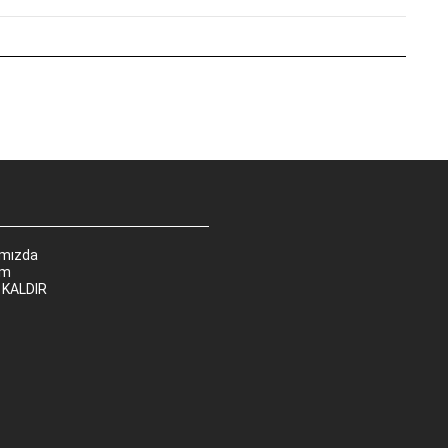
ımızda
im
 KALDIR