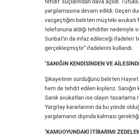
tehdit’ suçlarından dava açıldı. Tutuk
yargılamasına devam edildi. Geçen d
vazgeçtiğini belirten müşteki avukat
telefonuna aldığı tehditler nedeniyle
Sunbat’ın da infaz edileceği ifadeleri t
gerçekleşmiştir” ifadelerini kullandı.
‘SANIĞIN KENDİSİNDEN VE AİLESİND
Şikayetinin sürdüğünü belirten Hayrett
hem de tehdit edilen kişileriz. Sanığın
Sanık avukatları ise olayın tasarlama
Yargıtay kararlarının da bu yönde olduğ
yargılamanın dışında kalması gerektiğin
‘KAMUOYUNDAKİ İTİBARIMI ZEDELE