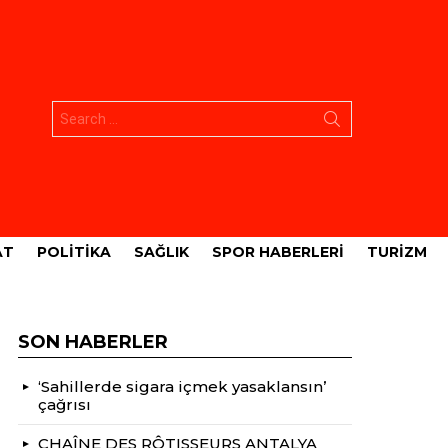
Aramak:
AT
POLITIKA
SAĞLIK
SPOR HABERLERI
TURIZM
SON HABERLER
‘Sahillerde sigara içmek yasaklansın’
çağrısı
CHAÎNE DES RÔTISSEURS ANTALYA