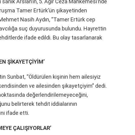
lu sanık Arslan’ın, 5. Ağır Ceza Mahkemesi’nde
uruşma Tamer Ertürk’ün şikayetinden
ı Mehmet Nasih Aydın, “Tamer Ertürk cep
 savcılığa suç duyurusunda bulundu. Hayrettin
ehditlerde ifade edildi. Bu olay tasarlanarak
EN ŞİKAYETÇİYİM’
in Sunbat, “Öldürülen kişinin hem ailesiyiz
 kendisinden ve ailesinden şikayetçiyim” dedi.
 noktasında değerlendirilemeyeceğini,
unu belirterek tehdit iddialarının
i ifade etti.
MEYE ÇALIŞIYORLAR’