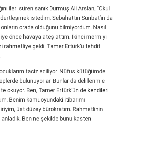
ını ileri süren sanık Durmuş Ali Arslan, “Okul
dertleşmek istedim. Sebahattin Sunbat’ın da
 onların orada olduğunu bilmiyordum. Nasıl
diye önce havaya ateş attım. İkinci mermiyi
rahmetliye geldi. Tamer Ertürk’ü tehdit
k.
ocuklarım taciz ediliyor. Nüfus kütüğümde
leplerde bulunuyorlar. Bunlar da delillerimle
ite okuyor. Ben, Tamer Ertürk’ün de kendileri
rum. Benim kamuoyundaki itibarımı
iriyim, üst düzey bürokratım. Rahmetlinin
anladık. Ben ne şekilde bunu kasten