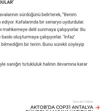
DULAR’
 davalarının sürdüğünü belirterek, “Benim
 ediyor. Kafalarında bir senaryo uydurdular.
ibi mahkemeye delil sunmaya çalışıyorlar. Bu
skı oluşturmaya çalışıyorlar. ‘İnfaz’
 bilmediğim bir terim. Bunu sürekli söyleyip
le sanığın tutukluluk halinin devamına karar
Sonraki Haber
AKTOB’DA COP31 ANTALYA