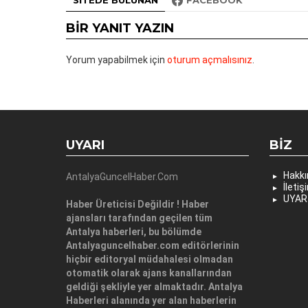
BIR YANIT YAZIN
Yorum yapabilmek için
oturum açmalısınız
.
UYARI
BIZ
Hakk
AntalyaGuncelHaber.Com
İletiş
UYAR
Haber Üreticisi Değildir ! Haber
ajansları tarafından geçilen tüm
Antalya haberleri, bu bölümde
Antalyaguncelhaber.com editörlerinin
hiçbir editoryal müdahalesi olmadan
otomatik olarak ajans kanallarından
geldiği şekliyle yer almaktadır. Antalya
Haberleri alanında yer alan haberlerin