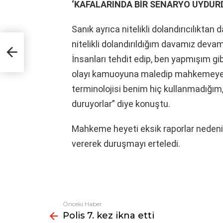
‘KAFALARINDA BİR SENARYO UYDUR
Sanık ayrıca nitelikli dolandırıcılıktan
nitelikli dolandırıldığım davamız devam
İnsanları tehdit edip, ben yapmışım g
olayı kamuoyuna maledip mahkemeye ba
terminolojisi benim hiç kullanmadığım,
duruyorlar” diye konuştu.
Mahkeme heyeti eksik raporlar nedeniy
vererek duruşmayı erteledi.
Önceki Haber
Fazlasına
Polis 7. kez ikna etti
bak