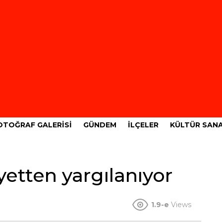
OTOĞRAF GALERISI
GÜNDEM
İLÇELER
KÜLTÜR SAN
yetten yargılanıyor
1.9-e
Views