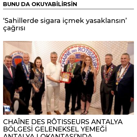
BUNU DA OKUYABILIRSIN
‘Sahillerde sigara içmek yasaklansın’
çağrısı
CHAÎNE DES RÔTISSEURS ANTALYA
BÖLGESİ GELENEKSEL YEMEĞİ
ANTALYA LOKANTASI’NDA