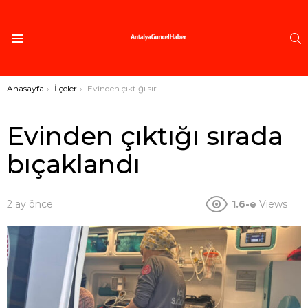
A
Menü
Buradasınız:
Anasayfa
İlçeler
Evinden çıktığı sırada bıçaklandı
Evinden çıktığı sırada
bıçaklandı
2 ay önce
1.6-e
Views