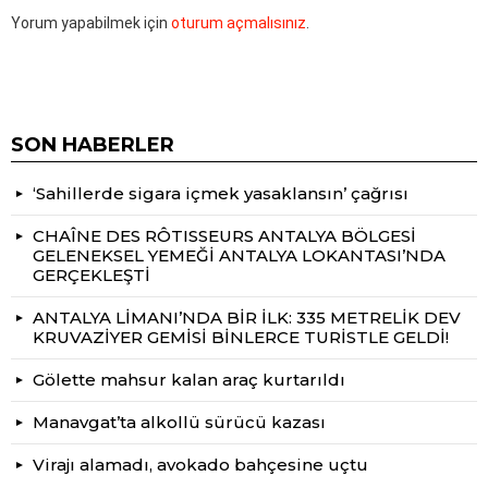
Yorum yapabilmek için
oturum açmalısınız
.
SON HABERLER
‘Sahillerde sigara içmek yasaklansın’ çağrısı
CHAÎNE DES RÔTISSEURS ANTALYA BÖLGESİ
GELENEKSEL YEMEĞİ ANTALYA LOKANTASI’NDA
GERÇEKLEŞTİ
ANTALYA LİMANI’NDA BİR İLK: 335 METRELİK DEV
KRUVAZİYER GEMİSİ BİNLERCE TURİSTLE GELDİ!
Gölette mahsur kalan araç kurtarıldı
Manavgat’ta alkollü sürücü kazası
Virajı alamadı, avokado bahçesine uçtu