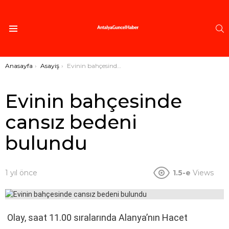
A
Menü
Buradasınız:
Anasayfa
Asayiş
Evinin bahçesinde cansız bedeni bulundu
Evinin bahçesinde
cansız bedeni
bulundu
1 yıl önce
1.5-e
Views
Olay, saat 11.00 sıralarında Alanya’nın Hacet