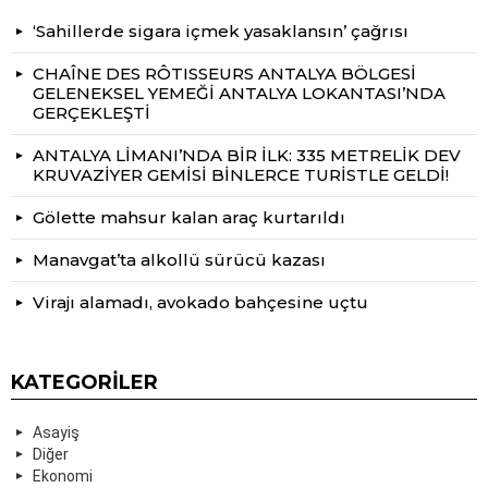
‘Sahillerde sigara içmek yasaklansın’ çağrısı
CHAÎNE DES RÔTISSEURS ANTALYA BÖLGESİ
GELENEKSEL YEMEĞİ ANTALYA LOKANTASI’NDA
GERÇEKLEŞTİ
ANTALYA LİMANI’NDA BİR İLK: 335 METRELİK DEV
KRUVAZİYER GEMİSİ BİNLERCE TURİSTLE GELDİ!
Gölette mahsur kalan araç kurtarıldı
Manavgat’ta alkollü sürücü kazası
Virajı alamadı, avokado bahçesine uçtu
KATEGORILER
Asayiş
Diğer
Ekonomi