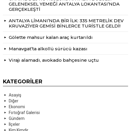
GELENEKSEL YEMEĞİ ANTALYA LOKANTASI’NDA
GERÇEKLEŞTİ
ANTALYA LİMANI’NDA BİR İLK: 335 METRELİK DEV
KRUVAZİYER GEMİSİ BİNLERCE TURİSTLE GELDİ!
Gölette mahsur kalan araç kurtarıldı
Manavgat’ta alkollü sürücü kazası
Virajı alamadı, avokado bahçesine uçtu
KATEGORILER
Asayiş
Diğer
Ekonomi
Fotoğraf Galerisi
Gündem
İlçeler
Kim Kimdir