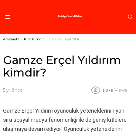
A
Menü
Buradasınız:
Anasayfa
Kim Kimdir
Gamze Erçel Yıldırım kimdir?
Gamze Erçel Yıldırım
kimdir?
5 yıl önce
1.9-e
Views
Gamze Erçel Yıldırım oyunculuk yeteneklerinin yanı
sıra sosyal medya fenomenliği ile de geniş kitlelere
ulaşmaya devam ediyor! Oyunculuk yeteneklerini