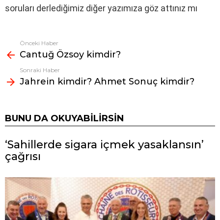
soruları derlediğimiz diğer yazımıza göz attınız mı
Önceki Haber
Fazlasına
Cantuğ Özsoy kimdir?
bak
Sonraki Haber
Jahrein kimdir? Ahmet Sonuç kimdir?
BUNU DA OKUYABILIRSIN
‘Sahillerde sigara içmek yasaklansın’
çağrısı