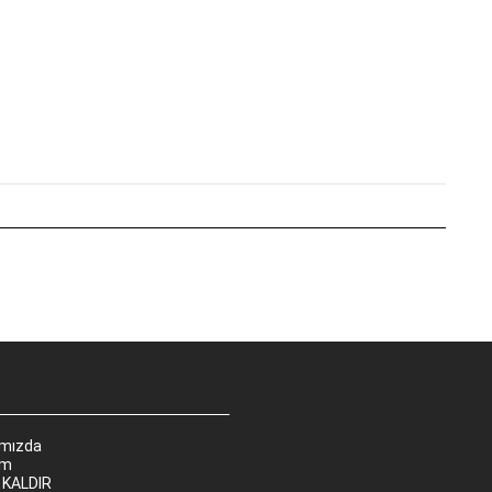
ımızda
im
 KALDIR