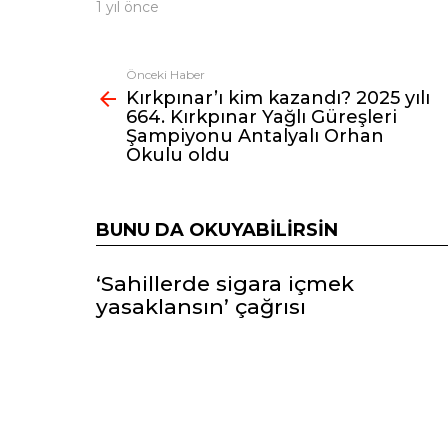
1 yıl önce
Önceki Haber
Fazlasına
Kırkpınar’ı kim kazandı? 2025 yılı
bak
664. Kırkpınar Yağlı Güreşleri
Şampiyonu Antalyalı Orhan
Okulu oldu
BUNU DA OKUYABILIRSIN
‘Sahillerde sigara içmek
yasaklansın’ çağrısı