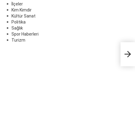
İlçeler
Kim Kimdir
Kültür Sanat
Politika
Sağlık
Spor Haberleri
Turizm
Bab
kaz
çıkt