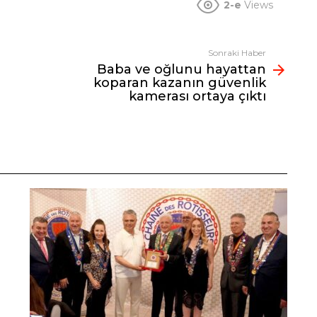
2-e
Views
Sonraki Haber
Baba ve oğlunu hayattan
koparan kazanın güvenlik
kamerası ortaya çıktı