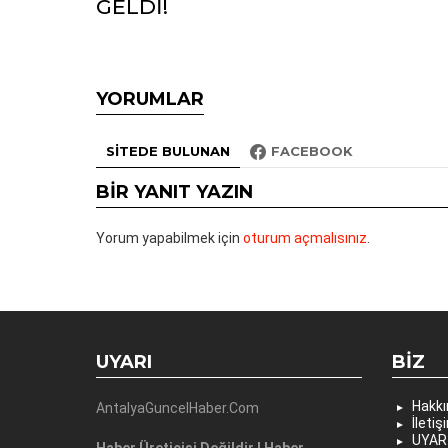
GELDİ!
YORUMLAR
SITEDE BULUNAN
FACEBOOK
BIR YANIT YAZIN
Yorum yapabilmek için
oturum açmalısınız
.
UYARI
BIZ
Hakk
AntalyaGuncelHaber.Com
İletiş
UYAR
Haber Üreticisi Değildir ! Haber