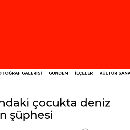
OTOĞRAF GALERISI
GÜNDEM
İLÇELER
KÜLTÜR SAN
ındaki çocukta deniz
on şüphesi