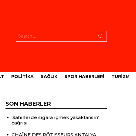
Aramak:
AT
POLITIKA
SAĞLIK
SPOR HABERLERI
TURIZM
SON HABERLER
‘Sahillerde sigara içmek yasaklansın’
çağrısı
CHAÎNE DES RÔTISSEURS ANTALYA