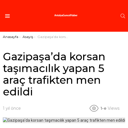
A
Menü
Buradasınız:
Anasayfa
Asayiş
Gazipaşa’da korsan taşımacılık yapan 5 araç trafikten men edildi
Gazipaşa’da korsan
taşımacılık yapan 5
araç trafikten men
edildi
1 yıl önce
1-e
Views