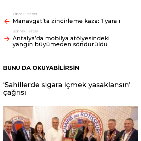
Önceki Haber
Fazlasına
Manavgat’ta zincirleme kaza: 1 yaralı
bak
Sonraki Haber
Antalya’da mobilya atölyesindeki
yangın büyümeden söndürüldü
BUNU DA OKUYABILIRSIN
‘Sahillerde sigara içmek yasaklansın’
çağrısı