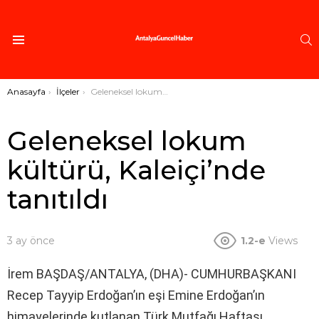
A
Menü
Buradasınız:
Anasayfa
İlçeler
Geleneksel lokum kültürü, Kaleiçi’nde tanıtıldı
Geleneksel lokum
kültürü, Kaleiçi’nde
tanıtıldı
3 ay önce
1.2-e
Views
İrem BAŞDAŞ/ANTALYA, (DHA)- CUMHURBAŞKANI
Recep Tayyip Erdoğan’ın eşi Emine Erdoğan’ın
himayelerinde kutlanan Türk Mutfağı Haftası