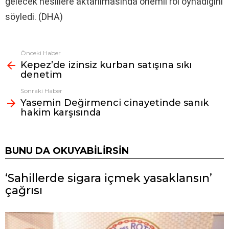
gelecek nesillere aktarılmasında önemli rol oynadığını
söyledi. (DHA)
Önceki Haber
Fazlasına
Kepez’de izinsiz kurban satışına sıkı
bak
denetim
Sonraki Haber
Yasemin Değirmenci cinayetinde sanık
hakim karşısında
BUNU DA OKUYABILIRSIN
‘Sahillerde sigara içmek yasaklansın’
çağrısı