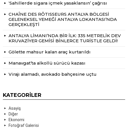
‘Sahillerde sigara içmek yasaklansın’ çağrısı
CHAÎNE DES RÔTISSEURS ANTALYA BÖLGESİ
GELENEKSEL YEMEĞİ ANTALYA LOKANTASI’NDA
GERÇEKLEŞTİ
ANTALYA LİMANI’NDA BİR İLK: 335 METRELİK DEV
KRUVAZİYER GEMİSİ BİNLERCE TURİSTLE GELDİ!
Gölette mahsur kalan araç kurtarıldı
Manavgat’ta alkollü sürücü kazası
Virajı alamadı, avokado bahçesine uçtu
KATEGORILER
Asayiş
Diğer
Ekonomi
Fotoğraf Galerisi